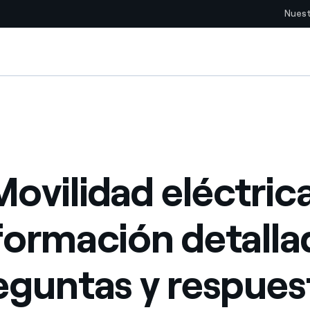
Nuest
Sitios del país
pia con recursos renovables
Americas
omercio global de los
Argentina
Brasil
Movilidad eléctrica
ue saca partido de
Chile
sar el futuro
formación detalla
Colombia
 de valor gracias a la
proveedores
eguntas y respues
Iberia
imiento para un mundo de
Italia