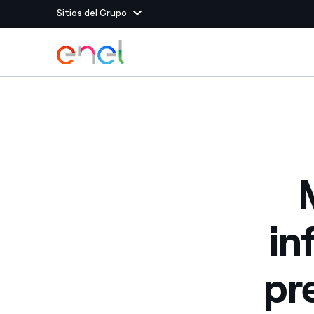
Sitios del Grupo
Dirígete al contenido principal
Sitios del Grupo
Enel Green Power
Producimos energía lim
Enel Global Energy and
Menos riesgos para el c
commodity
Commodity
Management
Enel Open Innovability®
Un ecosistema global q
Innovability® para impul
in
Enel Global Procurement
Maximizamos la creación
relación con nuestros 
pr
Enel Foundation
La plataforma de conoc
energía limpia