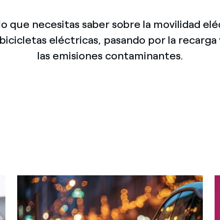
México
s de las ONG
o que necesitas saber sobre la movilidad eléc
Norteamérica
 infracción de nuestras
bicicletas eléctricas, pasando por la recarga
las emisiones contaminantes.