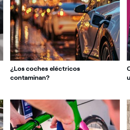
¿Los coches eléctricos
C
contaminan?
u