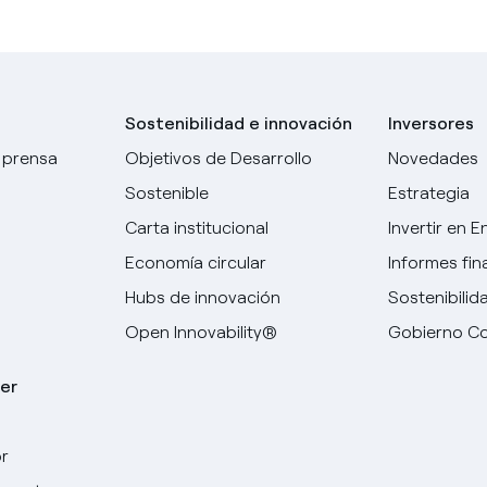
Sostenibilidad e innovación
Inversores
 prensa
Objetivos de Desarrollo
Novedades
Sostenible
Estrategia
Carta institucional
Invertir en E
Economía circular
Informes fin
Hubs de innovación
Sostenibilid
Open Innovability®
Gobierno Co
er
Elige tu idioma
r
Inglés