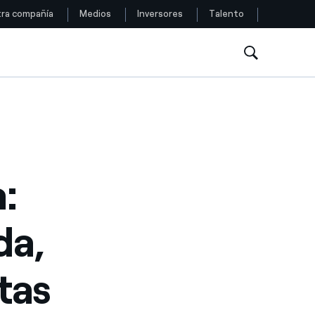
ra compañía
Medios
Inversores
Talento
Siga con nosotros
Facebook
Twitter
:
YouTube
LinkedIn
da,
Instagram
tas