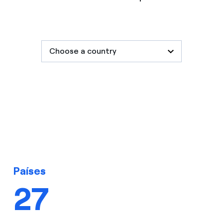
Países
27