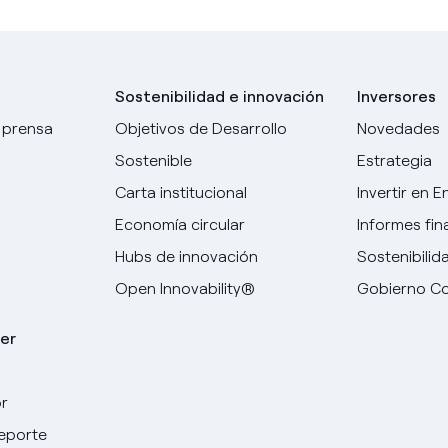
Sostenibilidad e innovación
Inversores
 prensa
Objetivos de Desarrollo
Novedades
Sostenible
Estrategia
Carta institucional
Invertir en E
Economía circular
Informes fin
Hubs de innovación
Sostenibilid
Open Innovability®
Gobierno Co
er
r
Elige tu idioma
deporte