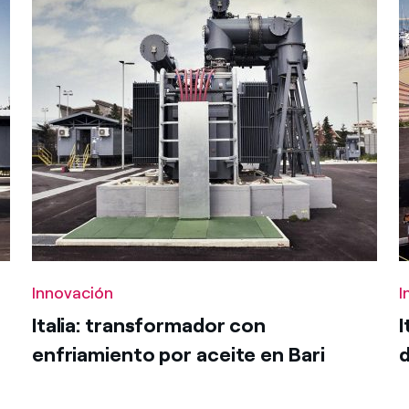
Jan
Feb
Mar
México
s de las ONG
Apr
May
Jun
Norteamérica
 infracción de nuestras
Jul
Aug
Sep
Oct
Nov
Dec
r
Aplicar
Innovación
I
Italia: transformador con
I
enfriamiento por aceite en Bari
d