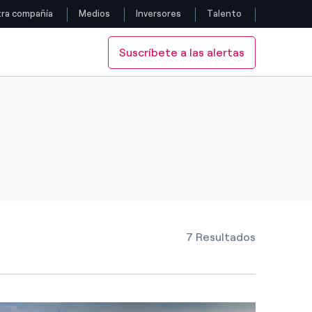
ra compañía
Medios
Inversores
Talento
Suscríbete a las alertas
Siga con nosotros
Facebook
Twitter
YouTube
LinkedIn
7 Resultados
Instagram