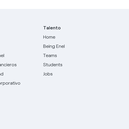
Talento
Home
Being Enel
nel
Teams
ancieros
Students
ad
Jobs
rporativo