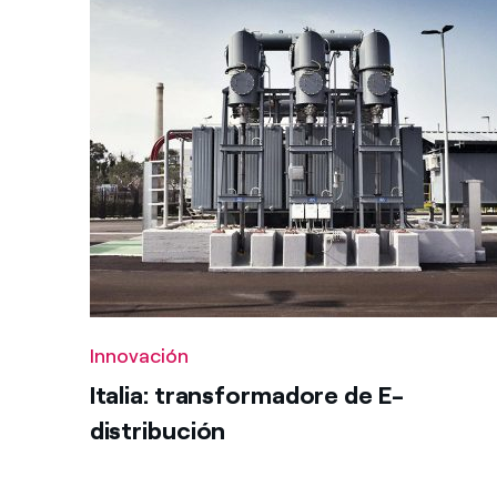
Eventos
Enel Cuore
Apoyamos las iniciativa
Hasta
Infraestructura
Ethical Channel
Formas de denunciar por
políticas
Innovación
Renovables
Reajusta
Sostenibilidad
Innovación
Italia: transformadore de E-
distribución