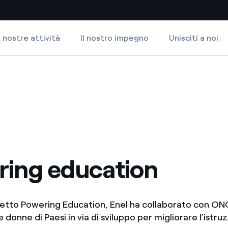
 nostre attività
Il nostro impegno
Unisciti a noi
Siti Paese
a da fonti rinnovabili
Americas
 negoziazione internazionale
Argentina
Brasile
er dare energia al futuro
Cile
ing education
Colombia
ne di valore grazie al
nitori
Iberia
ogetto Powering Education, Enel ha collaborato con ON
scenza per un mondo di
e donne di Paesi in via di sviluppo per migliorare l'istru
Italia