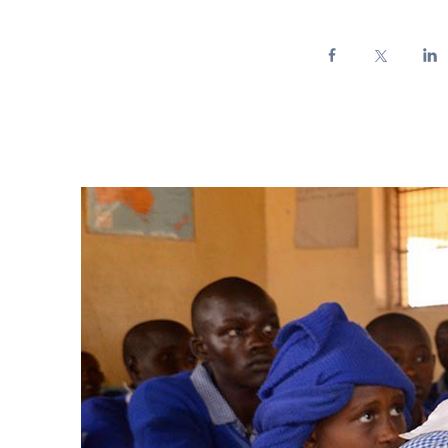
Enel Cuore
Sosteniamo le iniziative
profit
Ethical Channel
Il canale dove segnalare 
Archivio Storico
Raccontiamo la storia dell'