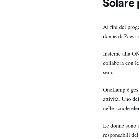
Solare 
Ai fini del pro
donne di Paesi i
Insieme alla O
collabora con le
sera.
OneLamp è gesti
attività. Uno de
nelle scuole el
Le donne sono e
responsabili de