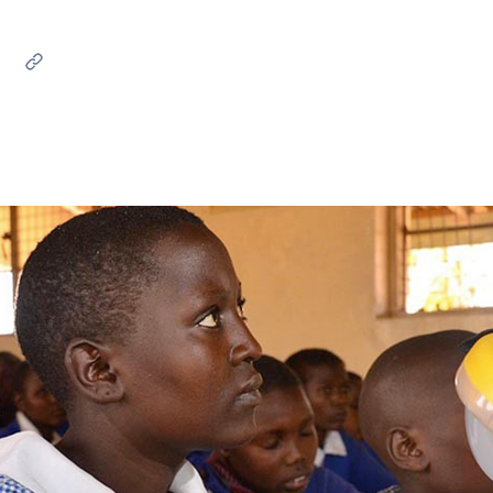
Messico
 delle organizzazioni non
Nord America
violazioni delle nostre policy
elettricità in Italia