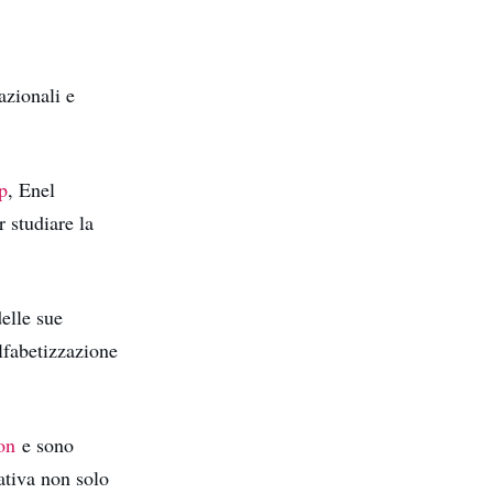
azionali e
p
, Enel
r studiare la
elle sue
alfabetizzazione
on
e sono
ativa non solo