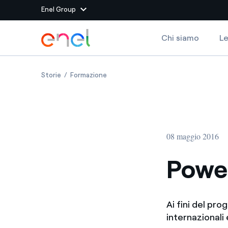
Enel Group
Vai al contenuto principale
Chi siamo
Le
Siti del Gruppo
Powering education
Powering education
Storie
Formazione
Enel Green Power
Produciamo energia pulit
Enel Global Energy and
Mitighiamo i rischi della
delle commodity
Commodity
Management
08 maggio 2016
Enel Open Innovability®
Un ecosistema globale p
con l'Innovability®
Power
Enel Global Procurement
Massimizziamo la creazio
rapporto con i nostri for
Ai fini del pr
Enel Foundation
La piattaforma di cono
internazionali 
energia pulita