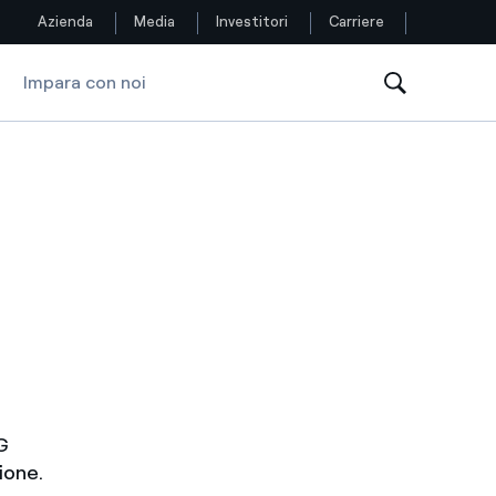
Azienda
Media
Investitori
Carriere
Impara con noi
Seguici
Facebook
Twitter
YouTube
LinkedIn
Instagram
TikTok
G
zione.