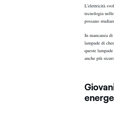
L'elettricità sv
tecnologia nelle
possano studiare
In mancanza di e
lampade di cher
queste lampade c
anche più sicuro
Giovani
energe