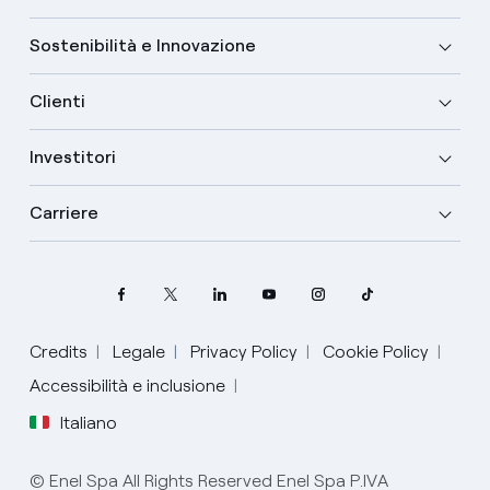
Sostenibilità e Innovazione
Clienti
Investitori
Carriere
Credits
Legale
Privacy Policy
Cookie Policy
Seleziona la tua lingua
Accessibilità e inclusione
Italiano
Inglese
© Enel Spa All Rights Reserved Enel Spa P.IVA
Spagnolo