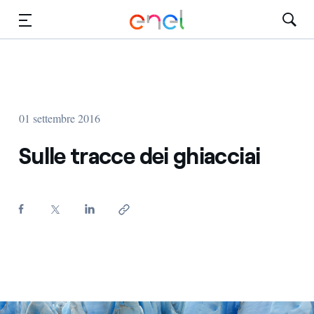
Vai al contenuto principale
Media
Investitori
01 settembre 2016
Sulle tracce dei ghiacciai