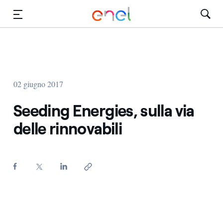
Vai al contenuto principale
Media
Investitori
02 giugno 2017
Seeding Energies, sulla via
delle rinnovabili