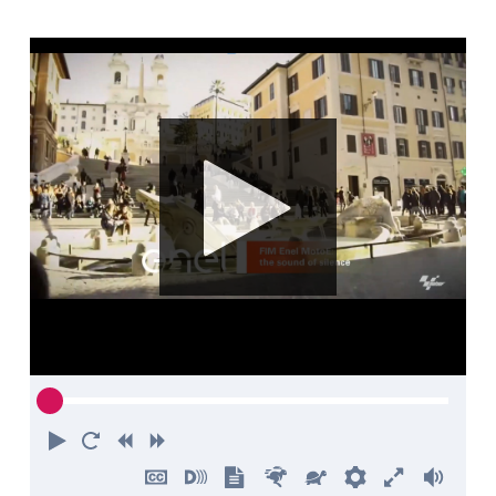
Riproduci
Torna
Indietro
Avanti
all'inizio
Nascondi
Attiva
Mostra
Più
Più
Preferenze
Attiva
Volu