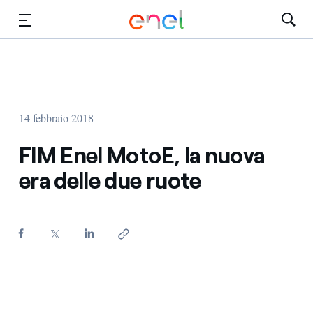
Vai al contenuto principale
Media
Investitori
14 febbraio 2018
FIM Enel MotoE, la nuova
era delle due ruote