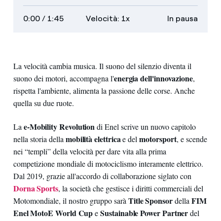
sottotitoli
audiodescrizioni
trascrizione
veloce
lento
schermo
0:00
/ 1:45
Velocità: 1x
In pausa
intero
La velocità cambia musica. Il suono del silenzio diventa il
energia dell'innovazione
suono dei motori, accompagna l'
,
rispetta l'ambiente, alimenta la passione delle corse. Anche
quella su due ruote.
e-Mobility Revolution
La
di Enel scrive un nuovo capitolo
mobilità elettrica
motorsport
nella storia della
e del
, e scende
nei “templi” della velocità per dare vita alla prima
competizione mondiale di motociclismo interamente elettrico.
Dal 2019, grazie all'accordo di collaborazione siglato con
Dorna Sports
, la società che gestisce i diritti commerciali del
Title Sponsor
FIM
Motomondiale, il nostro gruppo sarà
della
Enel MotoE World Cup
Sustainable Power Partner
e
del