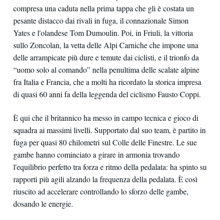
compresa una caduta nella prima tappa che gli è costata un
pesante distacco dai rivali in fuga, il connazionale Simon
Yates e l'olandese Tom Dumoulin. Poi, in Friuli, la vittoria
sullo Zoncolan, la vetta delle Alpi Carniche che impone una
delle arrampicate più dure e temute dai ciclisti, e il trionfo da
“uomo solo al comando” nella penultima delle scalate alpine
fra Italia e Francia, che a molti ha ricordato la storica impresa
di quasi 60 anni fa della leggenda del ciclismo Fausto Coppi.
È qui che il britannico ha messo in campo tecnica e gioco di
squadra ai massimi livelli. Supportato dal suo team, è partito in
fuga per quasi 80 chilometri sul Colle delle Finestre. Le sue
gambe hanno cominciato a girare in armonia trovando
l'equilibrio perfetto tra forza e ritmo della pedalata: ha spinto su
rapporti più agili alzando la frequenza della pedalata. È così
riuscito ad accelerare controllando lo sforzo delle gambe,
dosando le energie.