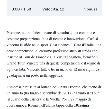
sottotitoli
audiodescrizioni
trascrizione
veloce
lento
schermo
0:00
/ 1:58
Velocità: 1x
In pausa
intero
Passione, cuore, fatica, lavoro di squadra e una continua e
costante preparazione, fatta di ricerca e innovazione. Così si
Giro d'Italia
vincono le sfide nello sport. Così si vince il
: una
delle competizioni di ciclismo professionistico su strada che,
insieme al Tour de France e alla Vuelta spagnola, formano il
Grand Tour. Vincere una di queste competizioni è il sogno di
ogni ciclista. Vincerle tutte e tre in meno di 12 mesi significa
guadagnarsi un posto nella leggenda.
Chris Froome
L'impresa è riuscita al britannico
, che meno di
un anno fa (tra luglio e settembre del 2017) ha vinto il “Tour”
(il quarto della carriera) e la Vuelta. Poi il 27 maggio di
Roma
101esima
quest'anno, a
, nell'ultima tappa della