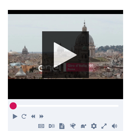
Riproduci
Torna
Indietro
Avanti
all'inizio
Nascondi
Attiva
Mostra
Più
Più
Preferenze
Attiva
Volu