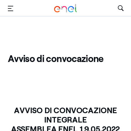
Vai al contenuto principale
Media
Investitori
Avviso di convocazione
AVVISO DI CONVOCAZIONE
INTEGRALE
ASSEMBLEA ENEL 19.05.2022