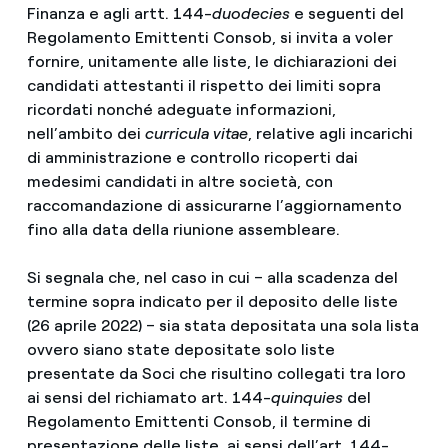
Finanza e agli artt. 144-
duodecies
e seguenti del
Regolamento Emittenti Consob, si invita a voler
fornire, unitamente alle liste, le dichiarazioni dei
candidati attestanti il rispetto dei limiti sopra
ricordati nonché adeguate informazioni,
nell’ambito dei
curricula
vitae
, relative agli incarichi
di amministrazione e controllo ricoperti dai
medesimi candidati in altre società, con
raccomandazione di assicurarne l’aggiornamento
fino alla data della riunione assembleare.
Seleziona la tua lingua
Si segnala che, nel caso in cui – alla scadenza del
termine sopra indicato per il deposito delle liste
Inglese
(26 aprile 2022) – sia stata depositata una sola lista
ovvero siano state depositate solo liste
Spagnolo
presentate da Soci che risultino collegati tra loro
ai sensi del richiamato art. 144-
quinquies
del
Italiano
Regolamento Emittenti Consob, il termine di
presentazione delle liste, ai sensi dell’art. 144-