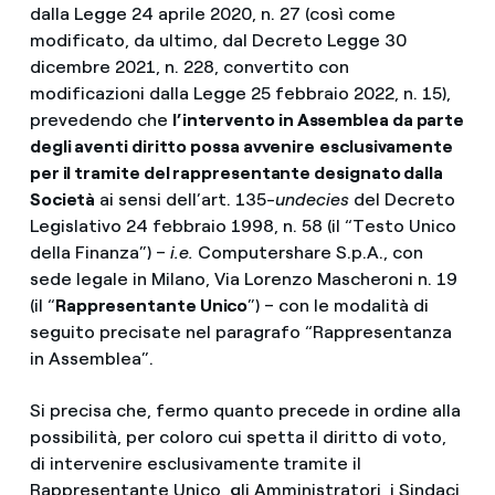
dalla Legge 24 aprile 2020, n. 27 (così come
modificato, da ultimo, dal Decreto Legge 30
dicembre 2021, n. 228, convertito con
modificazioni dalla Legge 25 febbraio 2022, n. 15),
prevedendo che
l’intervento in Assemblea da parte
degli aventi diritto possa avvenire
esclusivamente
per il tramite del rappresentante designato dalla
Società
ai sensi dell’art. 135-
undecies
del Decreto
Legislativo 24 febbraio 1998, n. 58 (il “Testo Unico
della Finanza”) –
i.e.
Computershare S.p.A., con
sede legale in Milano, Via Lorenzo Mascheroni n. 19
(il “
Rappresentante Unico
”) – con le modalità di
seguito precisate nel paragrafo “Rappresentanza
in Assemblea”.
Si precisa che, fermo quanto precede in ordine alla
possibilità, per coloro cui spetta il diritto di voto,
di intervenire esclusivamente
tramite il
Rappresentante Unico, gli Amministratori, i Sindaci,