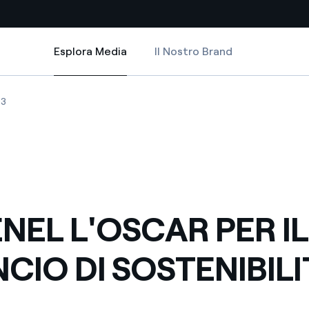
Esplora Media
Il Nostro Brand
Esplora Media
Siti Paese
IBILITA'
AR PER IL BILANCIO DI SOSTENIBILITA'
EL L'OSCAR PER IL BILANCIO DI SOSTENIBILITA'
ALL'ENEL L'OSCAR PER IL BILANCIO DI SOSTENIBILITA'
03
a da fonti rinnovabili
Americas
 negoziazione internazionale
Argentina
Brasile
er dare energia al futuro
Cile
ENEL L'OSCAR PER IL
Colombia
ne di valore grazie al
NCIO DI SOSTENIBILI
nitori
Iberia
scenza per un mondo di
Italia