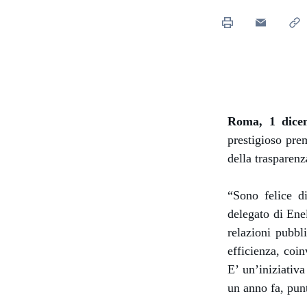
Enel Cuore
Sosteniamo le iniziative
profit
Ethical Channel
Il canale dove segnalare 
Archivio Storico
Raccontiamo la storia dell'
Roma, 1 dic
prestigioso prem
della trasparenz
“Sono felice d
delegato di Ene
relazioni pubbl
efficienza, coi
E’ un’iniziativa
un anno fa, punt