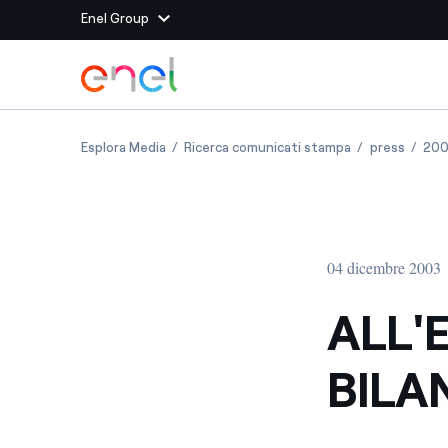
Enel Group
Vai al contenuto principale
Siti del Gruppo
ALL'ENEL L'OSCAR PER IL BILANCIO DI SOSTEN
ALL'ENEL L'OSC
ALL'EN
Esplora Media
Ricerca comunicati stampa
press
20
Enel Green Power
Produciamo energia pulit
Enel Global Energy and
Mitighiamo i rischi della
delle commodity
Commodity
Management
04 dicembre 2003
Enel Open Innovability®
Un ecosistema globale p
con l'Innovability®
ALL'
Enel Global Procurement
Massimizziamo la creazio
BILA
rapporto con i nostri for
Enel Foundation
La piattaforma di cono
energia pulita