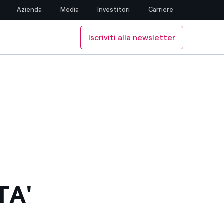
Azienda
Media
Investitori
Carriere
Iscriviti alla newsletter
Seguici
Facebook
Twitter
YouTube
LinkedIn
Instagram
TA'
TikTok