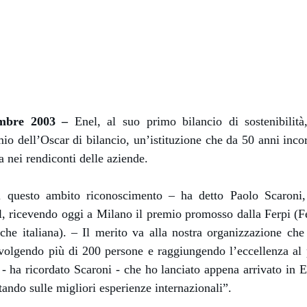
Messico
 delle organizzazioni non
Nord America
violazioni delle nostre policy
elettricità in Italia
embre 2003 –
Enel, al suo primo bilancio di sostenibilità
io dell’Oscar di bilancio, un’istituzione che da 50 anni inco
a nei rendiconti delle aziende.
i questo ambito riconoscimento – ha detto Paolo Scaroni,
l, ricevendo oggi a Milano il premio promosso dalla Ferpi (F
iche italiana). – Il merito va alla nostra organizzazione ch
nvolgendo più di 200 persone e raggiungendo l’eccellenza al 
 - ha ricordato Scaroni - che ho lanciato appena arrivato in 
ando sulle migliori esperienze internazionali”.