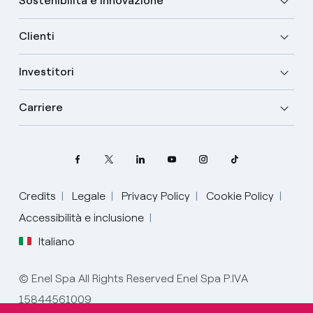
Sostenibilità e Innovazione
Clienti
Investitori
Carriere
Credits
Legale
Privacy Policy
Cookie Policy
Accessibilità e inclusione
Italiano
Seleziona la tua lingua
© Enel Spa All Rights Reserved Enel Spa P.IVA
15844561009
Italiano