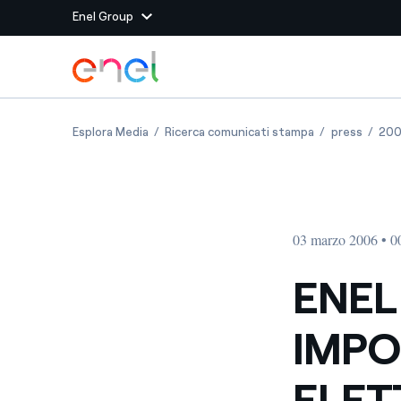
Enel Group
Vai al contenuto principale
Siti del Gruppo
ENEL DIVENTA UN IMPORTANTE FORNITORE E
ENEL DIVENTA 
ENEL D
Esplora Media
Ricerca comunicati stampa
press
20
Enel Green Power
Produciamo energia pulit
Enel Global Energy and
Mitighiamo i rischi della
delle commodity
Commodity
Management
03 marzo 2006 • 0
Enel Open Innovability®
Un ecosistema globale p
con l'Innovability®
ENEL
Enel Global Procurement
Massimizziamo la creazio
IMPO
rapporto con i nostri for
Enel Foundation
La piattaforma di cono
ELET
energia pulita