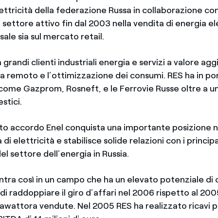
lettricità della federazione Russa in collaborazione co
settore attivo fin dal 2003 nella vendita di energia ele
le sia sul mercato retail.
 grandi clienti industriali energia e servizi a valore ag
a remoto e l’ottimizzazione dei consumi. RES ha in po
i come Gazprom, Rosneft, e le Ferrovie Russe oltre a 
stici.
to accordo Enel conquista una importante posizione 
 di elettricità e stabilisce solide relazioni con i principa
el settore dell’energia in Russia.
entra così in un campo che ha un elevato potenziale di 
, di raddoppiare il giro d’affari nel 2006 rispetto al 2
rawattora vendute. Nel 2005 RES ha realizzato ricavi p