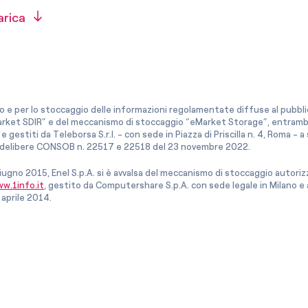
arica
co e per lo stoccaggio delle informazioni regolamentate diffuse al pubblico
rket SDIR” e del meccanismo di stoccaggio “eMarket Storage”, entrambi c
e gestiti da Teleborsa S.r.l. - con sede in Piazza di Priscilla n. 4, Roma - 
le delibere CONSOB n. 22517 e 22518 del 23 novembre 2022.
iugno 2015, Enel S.p.A. si è avvalsa del meccanismo di stoccaggio autor
w.1info.it
, gestito da Computershare S.p.A. con sede legale in Milano 
 aprile 2014.