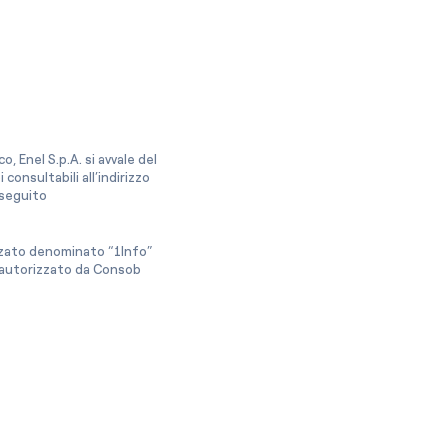
, Enel S.p.A. si avvale del
onsultabili all’indirizzo
a seguito
izzato denominato “1Info”
e autorizzato da Consob