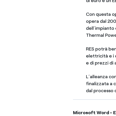
di euro e un E
Con questa op
opera dal 200
dell’impianto
Thermal Powe
RES potrà bene
elettricità e i
e di prezzi di
L’alleanza con
finalizzata a 
dal processo d
Microsoft Word - E