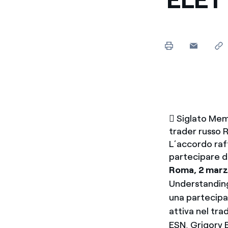
Enel Cuore
Sosteniamo le iniziative
profit
Ethical Channel
Il canale dove segnalare 
Archivio Storico
Raccontiamo la storia dell'
 Siglato Mem
trader russo R
L’accordo raff
partecipare d
Roma, 2 mar
Understanding 
una partecipa
attiva nel tra
ESN, Grigory 