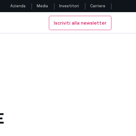
Azienda
Media
Investitori
Carriere
Iscriviti alla newsletter
Seguici
Facebook
Twitter
YouTube
LinkedIn
Instagram
E
TikTok