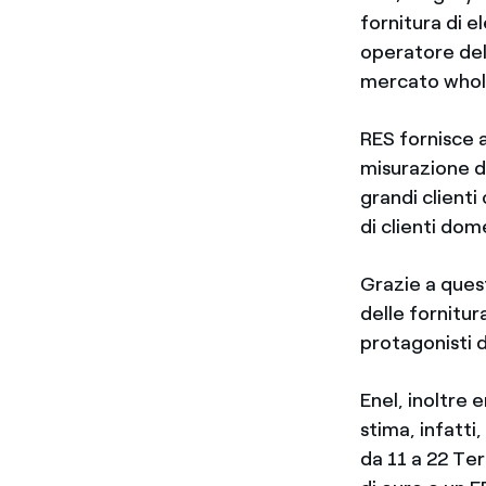
fornitura di e
operatore del 
mercato wholsa
RES fornisce a
misurazione d
grandi client
di clienti dome
Grazie a ques
delle fornitura
protagonisti d
Enel, inoltre 
stima, infatti
da 11 a 22 Te