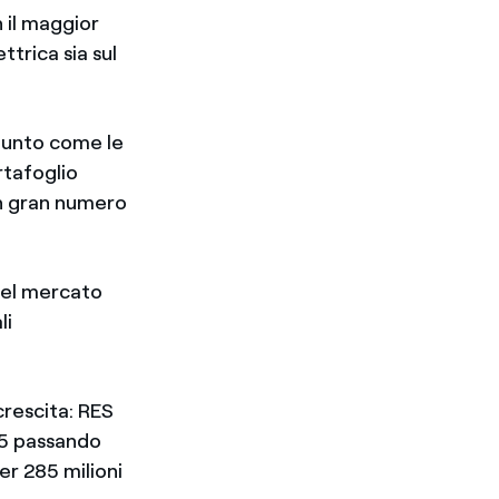
n il maggior
ttrica sia sul
giunto come le
rtafoglio
un gran numero
nel mercato
li
crescita: RES
005 passando
er 285 milioni