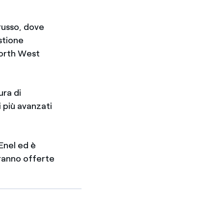
russo, dove
stione
North West
ura di
i più avanzati
Enel ed è
aranno offerte