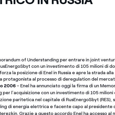
Messico
 delle organizzazioni non
Nord America
violazioni delle nostre policy
elettricità in Italia
orandum of Understanding per entrare in joint venture
usEnergoSbyt con un investimento di 105 milioni di doll
orza la posizione di Enel in Russia e apre la strada alla
a protagonista al processo di deregulation del mercat
zo 2006
– Enel ha annunciato oggi la firma di un Mem
per l’acquisizione con un investimento di 105 milioni di
zione paritetica nel capitale di RusEnergoSbyt (RES), 
ding di energia elettrica e facente capo al presidente
Berezkin. Grazie a questo accordo Enel ha accesso al 