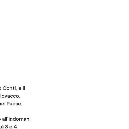
Conti, e il
slovacco,
nel Paese.
 all’indomani
tà 3 e 4