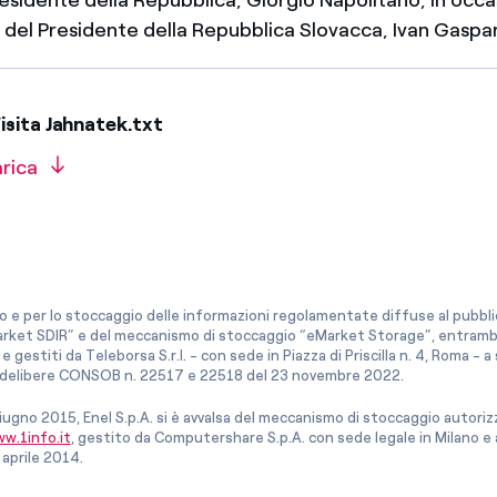
le del Presidente della Repubblica Slovacca, Ivan Gaspa
sita Jahnatek.txt
arica
co e per lo stoccaggio delle informazioni regolamentate diffuse al pubblico
rket SDIR” e del meccanismo di stoccaggio “eMarket Storage”, entrambi c
e gestiti da Teleborsa S.r.l. - con sede in Piazza di Priscilla n. 4, Roma - 
le delibere CONSOB n. 22517 e 22518 del 23 novembre 2022.
iugno 2015, Enel S.p.A. si è avvalsa del meccanismo di stoccaggio autor
w.1info.it
, gestito da Computershare S.p.A. con sede legale in Milano 
 aprile 2014.