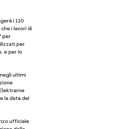
gerà i 110
che i lavori di
7 per
lizzati per
, e per lo
negli ultimi
azione
Elektrarne
e la data del
nzo ufficiale
sione della