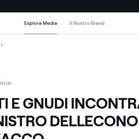
Esplora Media
Il Nostro Brand
Esplora Media
Siti Paese
DELL ECONOMIA SLOVACCO
 INCONTRANO IL MINISTRO DELL ECONOMIA SLOVACCO
 E GNUDI INCONTRANO IL MINISTRO DELL ECONOMIA SLOVACCO
CONTI E GNUDI INCONTRANO IL MINISTRO DELL ECONOMIA SLOVACC
07
a da fonti rinnovabili
Americas
 negoziazione internazionale
Argentina
Brasile
 00:00
er dare energia al futuro
Cile
I E GNUDI INCONT
Colombia
ne di valore grazie al
INISTRO DELLECON
nitori
Iberia
scenza per un mondo di
VACCO
Italia