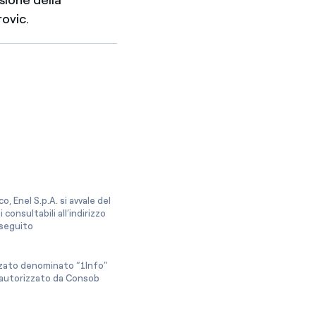
rovic.
, Enel S.p.A. si avvale del
onsultabili all’indirizzo
a seguito
izzato denominato “1Info”
e autorizzato da Consob