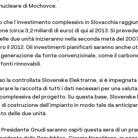
 nucleare di Mochovce.
o che l’investimento complessivo in Slovacchia raggiun
one (circa 3,2 miliardi di euro) di qui al 2013. Si prevede 
elle due unità inizieranno nella seconda metà del 200
o il 2012. Gli investimenti pianificati saranno anche uti
a generazione da fonte convenzionale, come il carbone
fonti rinnovabili.
so la controllata Slovenske Elektrarne, si è impegnata 
rare la raccolta di tutti i dati necessari per una valut
 complessiva del progetto. Su questa base, Slovenske 
ri di costruzione dell’impianto in modo tale da anticipar
o delle due unità.
l Presidente Gnudi saranno ospiti questa sera di un pra
esidente della Repubblica, Giorgio Napolitano, in occa