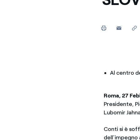
Enel Cuore
Sosteniamo le iniziative
profit
Ethical Channel
Il canale dove segnalare 
Archivio Storico
Raccontiamo la storia dell'
Al centro de
Roma, 27 Feb
Presidente, Pi
Lubomir Jahnat
Conti si è sof
dell’impegno 