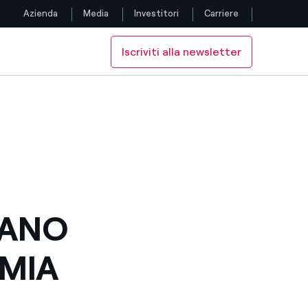
Azienda
Media
Investitori
Carriere
Iscriviti alla newsletter
Seguici
O
Facebook
Twitter
YouTube
LinkedIn
RANO
Instagram
OMIA
TikTok