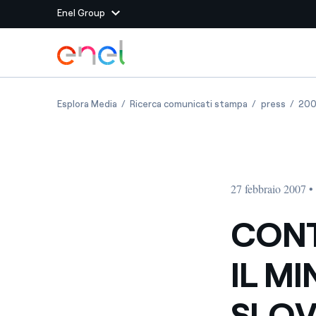
Enel Group
Vai al contenuto principale
Siti del Gruppo
CONTI E GNUDI INCONTRANO IL MINISTRO 
CONTI E GNUDI
CONTI
Esplora Media
Ricerca comunicati stampa
press
20
Enel Green Power
Produciamo energia pulit
Enel Global Energy and
Mitighiamo i rischi della
delle commodity
Commodity
Management
27 febbraio 2007 •
Enel Open Innovability®
Un ecosistema globale p
con l'Innovability®
CONT
Enel Global Procurement
Massimizziamo la creazio
IL M
rapporto con i nostri for
Enel Foundation
La piattaforma di cono
SLO
energia pulita