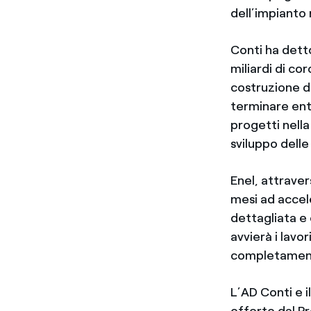
dell’impianto
Conti ha dett
miliardi di cor
costruzione d
terminare entr
progetti nell
sviluppo delle 
Enel, attraver
mesi ad accele
dettagliata e
avvierà i lavo
completament
L’AD Conti e i
offerto dal Pr