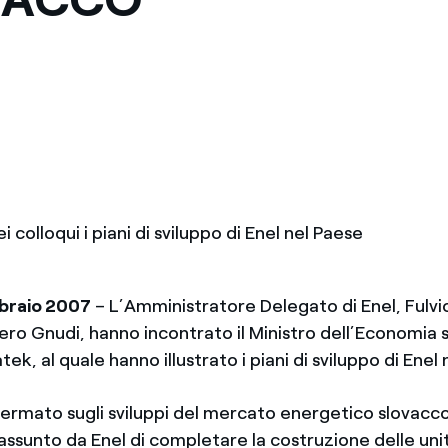
Messico
 delle organizzazioni non
Nord America
violazioni delle nostre policy
elettricità in Italia
i colloqui i piani di sviluppo di Enel nel Paese
braio 2007
– L’Amministratore Delegato di Enel, Fulvio 
ero Gnudi, hanno incontrato il Ministro dell’Economia 
ek, al quale hanno illustrato i piani di sviluppo di Enel 
fermato sugli sviluppi del mercato energetico slovacco
assunto da Enel di completare la costruzione delle uni