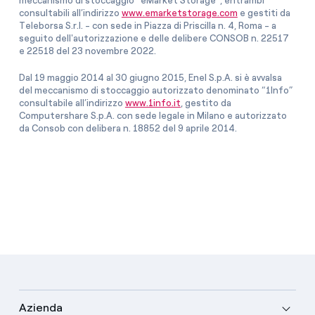
meccanismo di stoccaggio “eMarket Storage”, entrambi
consultabili all’indirizzo
www.emarketstorage.com
e gestiti da
Teleborsa S.r.l. - con sede in Piazza di Priscilla n. 4, Roma - a
seguito dell'autorizzazione e delle delibere CONSOB n. 22517
e 22518 del 23 novembre 2022.
Dal 19 maggio 2014 al 30 giugno 2015, Enel S.p.A. si è avvalsa
del meccanismo di stoccaggio autorizzato denominato “1Info”
consultabile all’indirizzo
www.1info.it
, gestito da
Computershare S.p.A. con sede legale in Milano e autorizzato
da Consob con delibera n. 18852 del 9 aprile 2014.
Azienda