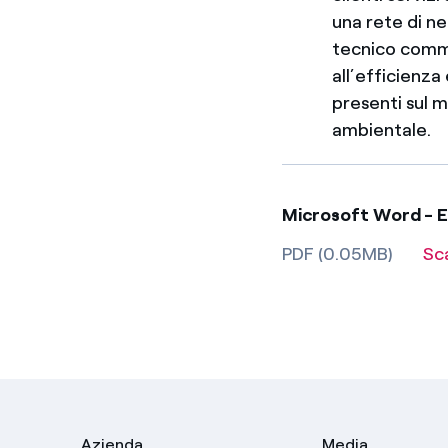
una rete di n
tecnico commer
all’efficienz
presenti sul m
ambientale.
Microsoft Word - E
PDF (0.05MB)
Sc
Azienda
Media