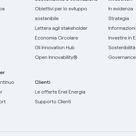
pa
Obiettivi per lo sviluppo
In evidenza
sostenibile
Strategia
Lettera agli stakeholder
Informazioni 
Economia Circolare
Investire in 
Gli Innovation Hub
Sostenibilità
Open Innovability®
Governance
er
ntinuo
Clienti
r
Le offerte Enel Energia
ort
Supporto Clienti
Seleziona la tua lingua
Italiano