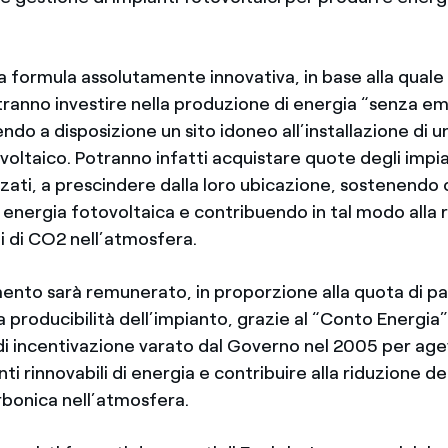
na formula assolutamente innovativa, in base alla quale 
anno investire nella produzione di energia “senza emi
do a disposizione un sito idoneo all’installazione di u
voltaico. Potranno infatti acquistare quote degli impi
zati, a prescindere dalla loro ubicazione, sostenendo c
 energia fotovoltaica e contribuendo in tal modo alla 
i di CO2 nell’atmosfera.
timento sarà remunerato, in proporzione alla quota di p
la producibilità dell’impianto, grazie al “Conto Energia”,
 incentivazione varato dal Governo nel 2005 per agev
nti rinnovabili di energia e contribuire alla riduzione de
rbonica nell’atmosfera.