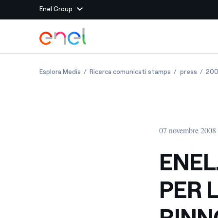
Enel Group
Vai al contenuto principale
Siti del Gruppo
ENEL.SI E LEGACOOP INSIEME PER LO SVILUPP
ENEL.SI E LEGA
ENEL.S
Esplora Media
Ricerca comunicati stampa
press
20
Enel Green Power
Produciamo energia pulit
Enel Global Energy and
Mitighiamo i rischi della
delle commodity
Commodity
Management
07 novembre 2008
Enel Open Innovability®
Un ecosistema globale p
con l'Innovability®
ENEL
Enel Global Procurement
Massimizziamo la creazio
PER 
rapporto con i nostri for
Enel Foundation
La piattaforma di cono
RINN
energia pulita