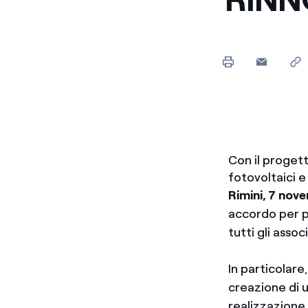
Enel Cuore
Sosteniamo le iniziative
profit
Ethical Channel
Il canale dove segnalare 
Archivio Storico
Raccontiamo la storia dell'
Con il progett
fotovoltaici e
Rimini, 7 no
accordo per p
tutti gli assoc
In particolar
creazione di u
realizzazione 