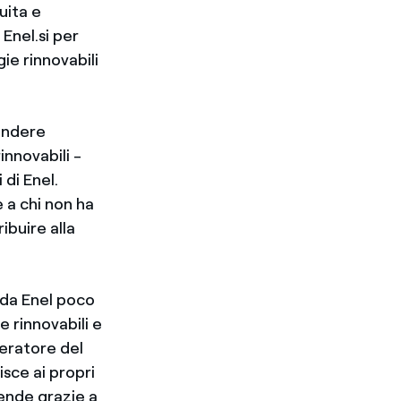
uita e
Enel.si per
ie rinnovabili
ondere
innovabili -
 di Enel.
 a chi non ha
ibuire alla
a da Enel poco
e rinnovabili e
peratore del
isce ai propri
ziende grazie a