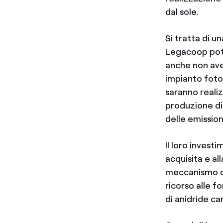
dal sole.
Si tratta di u
Legacoop potr
anche non aven
impianto foto
saranno realiz
produzione di
delle emission
Il loro inves
acquisita e al
meccanismo di
ricorso alle fo
di anidride ca