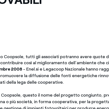
Messico
 delle organizzazioni non
Nord America
violazioni delle nostre policy
elettricità in Italia
o Coopsole, tutti gli associati potranno avere quote d
 contribuire così al miglioramento dell’ambiente che c
vembre 2008
- Enel.si e Legacoop Nazionale hanno ragg
romuovere la diffusione delle fonti energetiche rinnov
iati della lega delle cooperative.
e, Coopsole, questo il nome del progetto congiunto, pr
na o più società, in forma cooperativa, per la progett
e gestione di impianti fotovoltaici per produrre energ