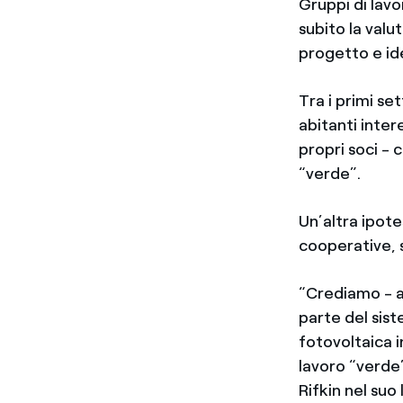
Gruppi di lavo
subito la valu
progetto e iden
Tra i primi se
abitanti inter
propri soci -
“verde”.
Un’altra ipotes
cooperative, s
“Crediamo - a
parte del sist
fotovoltaica i
lavoro “verde
Rifkin nel suo