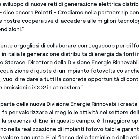
o sviluppo di nuove reti di generazione elettrica distrib
 dice ancora Poletti – Crediamo nella partnership con 
e nostre cooperative di accedere alle migliori tecnolog
ondizioni.”
nte orgogliosi di collaborare con Legacoop per diff
in Italia la generazione distribuita di energia da fonti r
 Starace, Direttore della Divisione Energie Rinnovabili
cquisizione di quote di un impianto fotovoltaico anche
, vuol dire dare a tutti la concreta opportunità di contr
e emissioni di CO2 in atmosfera”.
a parte della nuova Divisione Energie Rinnovabili creat
 fa per valorizzare al meglio le attività nel settore dell
e la presenza di Enel in questo campo, è il maggiore o
no nella realizzazione di impianti fotovoltaici e garant
i a valore aggiunto. E’ al fianco della famiglie e delle a