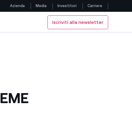
Azienda
Media
Investitori
Carriere
Iscriviti alla newsletter
Seguici
Facebook
Twitter
YouTube
LinkedIn
IEME
Instagram
TikTok