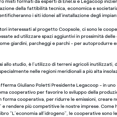
ro misti formati da esperti di Enel.si e Legacoop inizi
tazione della fattibilità tecnica, economica e societari
tificheranno i siti idonei all’installazione degli impiant
ttori interessati al progetto Coopsole, ci sono le coope
essate ad utilizzare spazi aggiuntivi in prossimità delle
 come giardini, parcheggi e parchi - per autoprodurre 
i allo studio, è l’utilizzo di terreni agricoli inutilizzati, 
pecialmente nelle regioni meridionali a più alta insola
fferma Giuliano Poletti Presidente Legacoop - in uno
ema cooperativo per favorire lo sviluppo della produzi
n forma cooperativa, per ridurre le emissioni, creare nu
” e rendere più competitive le nostre imprese. Come h
 libro “L’economia all’idrogeno”, le cooperative sono l