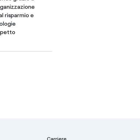
organizzazione
al risparmio e
nologie
ispetto
Carriere