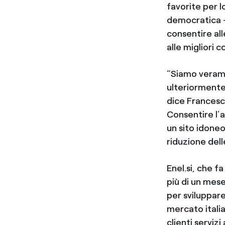
favorite per l
democratica –
consentire all
alle migliori c
“Siamo verame
ulteriormente 
dice Francesco
Consentire l’a
un sito idoneo
riduzione dell
Enel.si, che f
più di un mese
per sviluppar
mercato italia
clienti serviz