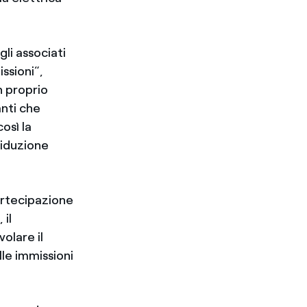
gli associati
ssioni“,
n proprio
anti che
osì la
riduzione
artecipazione
 il
olare il
lle immissioni