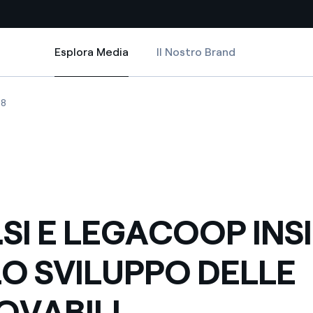
Esplora Media
Il Nostro Brand
Esplora Media
Siti Paese
O DELLE RINNOVABILI
COOP INSIEME PER LO SVILUPPO DELLE RINNOVABILI
I E LEGACOOP INSIEME PER LO SVILUPPO DELLE RINNOVABILI
ENEL.SI E LEGACOOP INSIEME PER LO SVILUPPO DELLE RINNOVABILI
08
a da fonti rinnovabili
Americas
 negoziazione internazionale
Argentina
Brasile
er dare energia al futuro
Cile
.SI E LEGACOOP INS
Colombia
ne di valore grazie al
LO SVILUPPO DELLE
nitori
Iberia
scenza per un mondo di
OVABILI
Italia