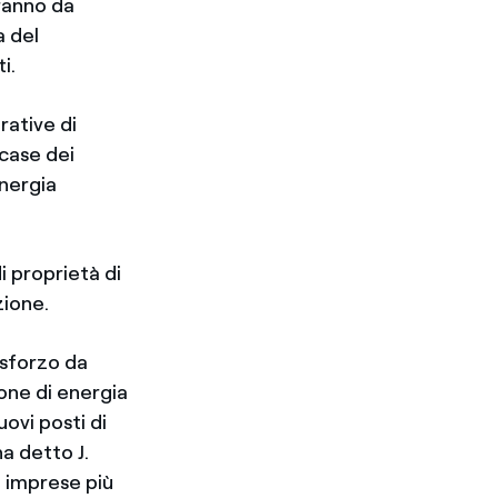
eranno da
a del
i.
rative di
 case dei
energia
di proprietà di
zione.
 sforzo da
one di energia
ovi posti di
a detto J.
e imprese più