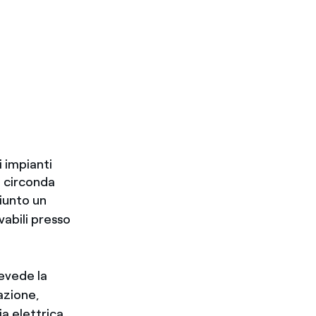
i impianti
i circonda
iunto un
abili presso
evede la
azione,
ia elettrica