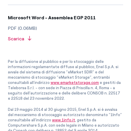
Microsoft Word - Assemblea EGP 2011
PDF (0.06MB)
Scarica
Per la diffusione al pubblico e per lo stoccaggio delle
informazioni regolamentate diffuse al pubblico, Enel S.p.A. si
avvale del sistema di diffusione “eMarket SDIR” e del
meccanismo di stoccaggio “eMarket Storage”, entrambi
consultabili all’indirizzo
www.emarketstorage.com
e gestiti da
Teleborsa S.r.l. - con sede in Piazza di Priscilla n. 4, Roma - a
seguito dell'autorizzazione e delle delibere CONSOB n. 22517
e 22518 del 23 novembre 2022.
Dal 19 maggio 2014 al 30 giugno 2015, Enel S.p.A. si è avvalsa
del meccanismo di stoccaggio autorizzato denominato “1Info”
consultabile all’indirizzo
www.1info.it
, gestito da
Computershare S.p.A. con sede legale in Milano e autorizzato
da Consob con delibera n. 18852 del 9 aprile 2014.