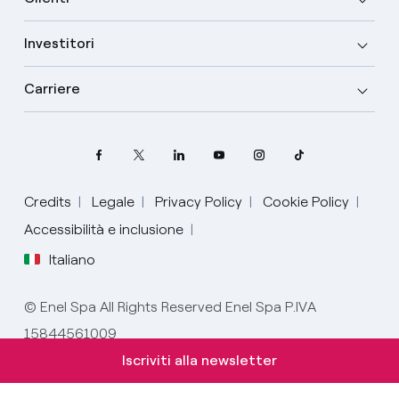
Investitori
Carriere
Credits
Legale
Privacy Policy
Cookie Policy
Accessibilità e inclusione
Italiano
Seleziona la tua lingua
© Enel Spa All Rights Reserved Enel Spa P.IVA
15844561009
Italiano
Iscriviti alla newsletter