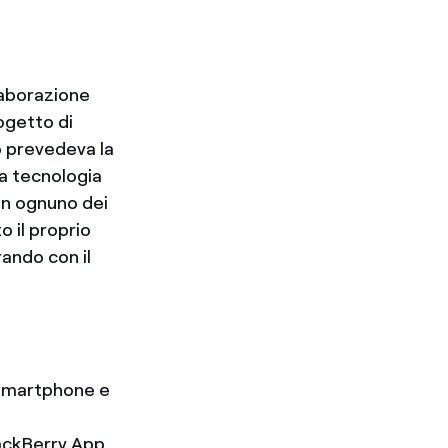
laborazione
ogetto di
o prevedeva la
sa tecnologia
 in ognuno dei
 il proprio
ando con il
e Smartphone e
lackBerry App