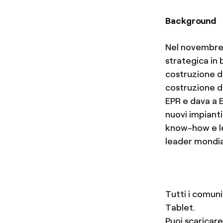
Background
Nel novembre 
strategica in 
costruzione d
costruzione di
EPR e dava a 
nuovi impiant
know-how e le
leader mondia
Tutti i comun
Tablet.
Puoi scaricar