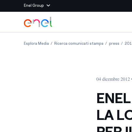
Enel Group
Vai al contenuto principale
Siti del Gruppo
ENEL ED EDF CONCLUDONO LA LORO COLLABO
ENEL ED EDF C
ENEL 
Esplora Media
Ricerca comunicati stampa
press
201
Enel Green Power
Produciamo energia pulit
Enel Global Energy and
Mitighiamo i rischi della
delle commodity
Commodity
Management
04 dicembre 2012 
Enel Open Innovability®
Un ecosistema globale p
con l'Innovability®
ENEL
Enel Global Procurement
Massimizziamo la creazio
LA L
rapporto con i nostri for
Enel Foundation
La piattaforma di cono
PER 
energia pulita