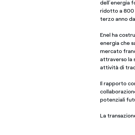
dell’energia 
ridotto a 800
terzo anno dal
Enel ha costru
energia che sa
mercato franc
attraverso la 
attività di tr
Il rapporto co
collaborazione
potenziali fu
La transazion