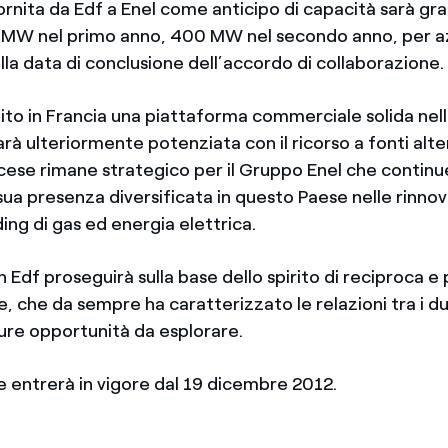
fornita da Edf a Enel come anticipo di capacità sarà g
 MW nel primo anno, 400 MW nel secondo anno, per az
la data di conclusione dell’accordo di collaborazione.
ito in Francia una piattaforma commerciale solida nell
rà ulteriormente potenziata con il ricorso a fonti alter
ese rimane strategico per il Gruppo Enel che continu
sua presenza diversificata in questo Paese nelle rinnova
ading di gas ed energia elettrica.
n Edf proseguirà sulla base dello spirito di reciproca e 
, che da sempre ha caratterizzato le relazioni tra i d
ture opportunità da esplorare.
e entrerà in vigore dal 19 dicembre 2012.