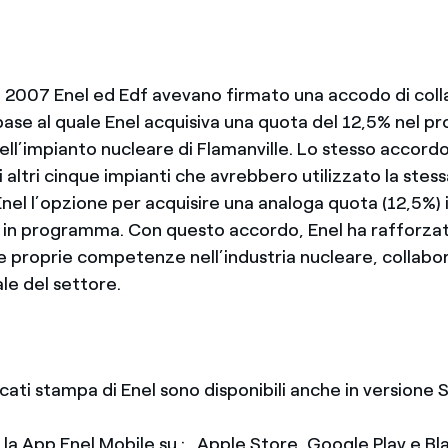
2007 Enel ed Edf avevano firmato una accodo di col
base al quale Enel acquisiva una quota del 12,5% nel pr
ell’impianto nucleare di Flamanville. Lo stesso accord
 altri cinque impianti che avrebbero utilizzato la stes
Enel l’opzione per acquisire una analoga quota (12,5%)
i in programma. Con questo accordo, Enel ha rafforzato
 proprie competenze nell’industria nucleare, collabor
le del settore.
icati stampa di Enel sono disponibili anche in version
e la App Enel Mobile su : Apple Store, Google Play e B