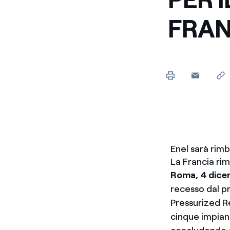
Enel Cuore
Sosteniamo le iniziative
FRAN
profit
Ethical Channel
Il canale dove segnalare 
Archivio Storico
Raccontiamo la storia dell'
Enel sarà rimb
La Francia ri
Roma, 4 dice
recesso dal p
Pressurized Re
cinque impiant