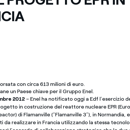
Messico
 delle organizzazioni non
CIA
Nord America
violazioni delle nostre policy
elettricità in Italia
orsata con circa 613 milioni di euro.
mane un Paese chiave per il Gruppo Enel.
mbre 2012
– Enel ha notificato oggi a Edf l’esercizio de
rogetto in costruzione del reattore nucleare EPR (Eu
actor) di Flamanville (“Flamanville 3”), in Normandia, e 
i da realizzare in Francia utilizzando la stessa tecnolo