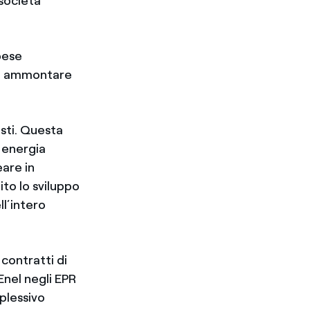
 società
pese
 un ammontare
osti. Questa
i energia
eare in
ito lo sviluppo
ll’intero
contratti di
Enel negli EPR
plessivo