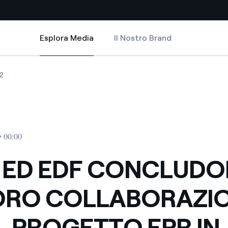
Esplora Media
Il Nostro Brand
Esplora Media
Siti Paese
RAZIONE PER IL PROGETTO EPR IN FRANCIA
ONCLUDONO LA LORO COLLABORAZIONE PER IL PROGETTO EPR IN FRAN
ED EDF CONCLUDONO LA LORO COLLABORAZIONE PER IL PROGETTO EPR 
ENEL ED EDF CONCLUDONO LA LORO COLLABORAZIONE PER IL PROGET
2
a da fonti rinnovabili
Americas
 negoziazione internazionale
Argentina
Brasile
• 00:00
er dare energia al futuro
Cile
 ED EDF CONCLUD
Colombia
ne di valore grazie al
ORO COLLABORAZI
nitori
Iberia
scenza per un mondo di
IL PROGETTO EPR IN
Italia