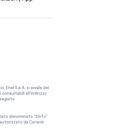
, Enel S.p.A. si avvale del
onsultabili all’indirizzo
a seguito
izzato denominato “1Info”
e autorizzato da Consob