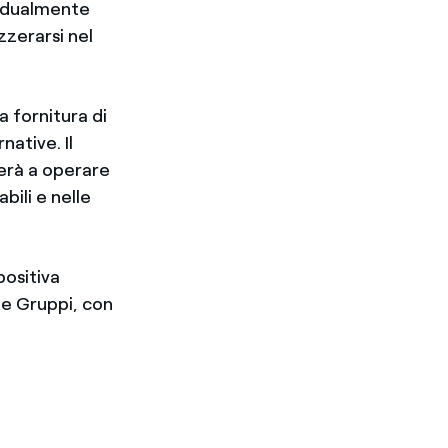
radualmente
zerarsi nel
a fornitura di
native. Il
erà a operare
bili e nelle
positiva
ue Gruppi, con