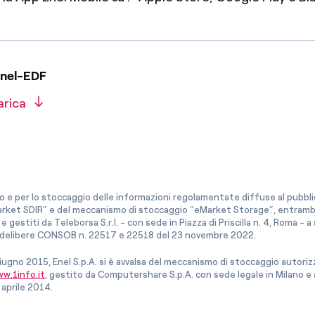
Enel-EDF
arica
co e per lo stoccaggio delle informazioni regolamentate diffuse al pubblico
rket SDIR” e del meccanismo di stoccaggio “eMarket Storage”, entrambi c
e gestiti da Teleborsa S.r.l. - con sede in Piazza di Priscilla n. 4, Roma - 
le delibere CONSOB n. 22517 e 22518 del 23 novembre 2022.
iugno 2015, Enel S.p.A. si è avvalsa del meccanismo di stoccaggio autor
w.1info.it
, gestito da Computershare S.p.A. con sede legale in Milano 
 aprile 2014.