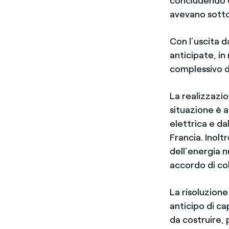
concludendo c
avevano sotto
Con l’uscita d
anticipate, i
complessivo di
La realizzazio
situazione è a
elettrica e da
Francia. Inolt
dell’energia n
accordo di co
La risoluzione
anticipo di ca
da costruire,