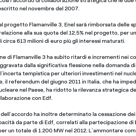
osì l’accordo di collaborazione strategica che le due
scritto nel novembre del 2007.
al progetto Flamanville 3, Enel sarà rimborsata delle s
n relazione alla sua quota del 12,5% nel progetto, per
 circa 613 milioni di euro più gli interessi maturati.
ne di Flamanville 3 ha subito ritardi e incrementi nei c
ggravata dalla significativa flessione nella domanda d
ll’incerta tempistica per ulteriori investimenti nel nucl
re, il referendum del giugno 2011 in Italia, che ha imped
ucleare nel Paese, ha ridotto la rilevanza strategica de
llaborazione con Edf.
 dell’accordo ha inoltre determinato la cessazione dei 
pacità da parte di Edf, correlati alla partecipazione di 
 per un totale di 1.200 MW nel 2012. L’ammontare com