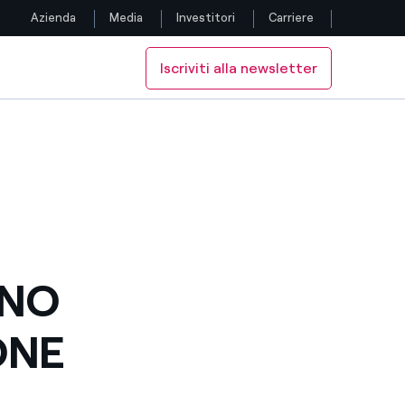
Azienda
Media
Investitori
Carriere
Iscriviti alla newsletter
Seguici
CIA
IN FRANCIA
TO EPR IN FRANCIA
Facebook
Twitter
YouTube
LinkedIn
ONO
Instagram
ONE
TikTok