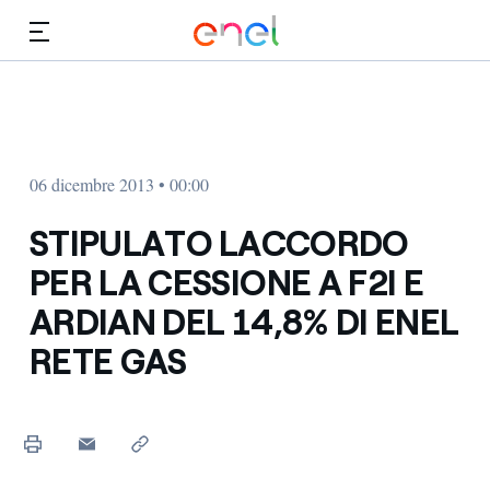
Vai al contenuto principale
Media
Investitori
06 dicembre 2013 • 00:00
STIPULATO LACCORDO
PER LA CESSIONE A F2I E
ARDIAN DEL 14,8% DI ENEL
RETE GAS