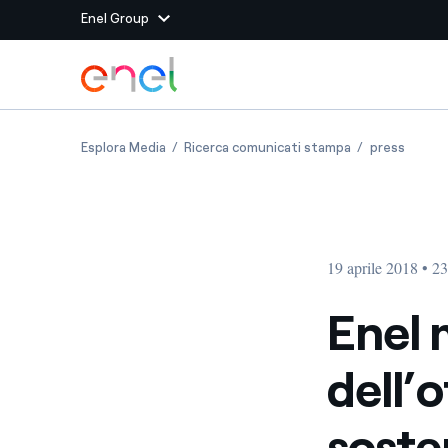
Enel Group
Vai al contenuto principale
Siti del Gruppo
Enel migliora i termini dell’offerta promuove
Enel migliora i
Enel mi
Esplora Media
Ricerca comunicati stampa
press
Enel Green Power
Produciamo energia pulit
Enel Global Energy and
Mitighiamo i rischi della
delle commodity
Commodity
Management
19 aprile 2018 • 2
Enel Open Innovability®
Un ecosistema globale p
con l'Innovability®
Enel m
Enel Global Procurement
Massimizziamo la creazio
dell’
rapporto con i nostri for
Enel Foundation
La piattaforma di cono
soste
energia pulita