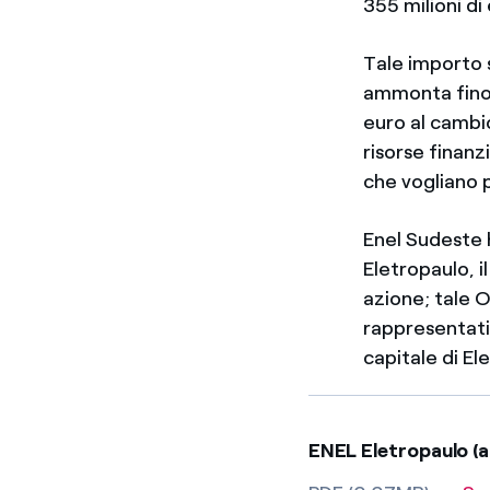
355 milioni di
Tale importo 
ammonta fino ad
euro al cambio
risorse finanzi
che vogliano 
Enel Sudeste h
Eletropaulo, il
azione; tale O
rappresentativ
capitale di El
ENEL Eletropaulo (a