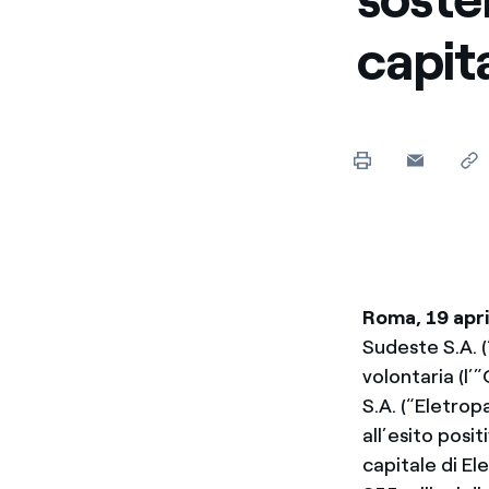
Enel Cuore
Sosteniamo le iniziative
capit
profit
Ethical Channel
Il canale dove segnalare 
Archivio Storico
Raccontiamo la storia dell'
Roma, 19 apri
Sudeste S.A. (
volontaria (l
S.A. (“Eletrop
all’esito pos
capitale di Ele