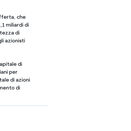
fferta, che
1 miliardi di
rtezza di
li azionisti
apitale di
iani per
ale di azioni
umento di