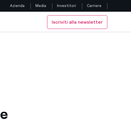
Azienda
Media
Investitori
Carriere
Iscriviti alla newsletter
Seguici
Eletropaulo
tale di Eletropaulo
Facebook
Twitter
YouTube
LinkedIn
Instagram
 e
TikTok