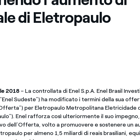
Messico
 delle organizzazioni non
ale di Eletropaulo
Nord America
violazioni delle nostre policy
elettricità in Italia
le 2018
– La controllata di Enel S.p.A. Enel Brasil Inve
“Enel Sudeste”) ha modificato i termini della sua offe
’”Offerta”) per Eletropaulo Metropolitana Eletricidade
aulo”). Enel rafforza così ulteriormente il suo impegno
itivo dell’Offerta, volto a promuovere e sostenere un 
tropaulo per almeno 1,5 miliardi di reais brasiliani, equi