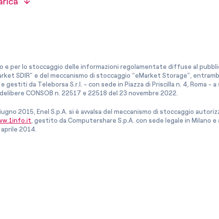
arica
co e per lo stoccaggio delle informazioni regolamentate diffuse al pubblico
rket SDIR” e del meccanismo di stoccaggio “eMarket Storage”, entrambi c
e gestiti da Teleborsa S.r.l. - con sede in Piazza di Priscilla n. 4, Roma - 
le delibere CONSOB n. 22517 e 22518 del 23 novembre 2022.
iugno 2015, Enel S.p.A. si è avvalsa del meccanismo di stoccaggio autor
w.1info.it
, gestito da Computershare S.p.A. con sede legale in Milano 
 aprile 2014.