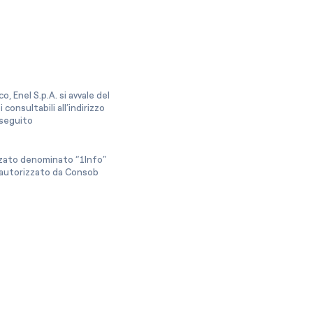
, Enel S.p.A. si avvale del
onsultabili all’indirizzo
a seguito
izzato denominato “1Info”
e autorizzato da Consob