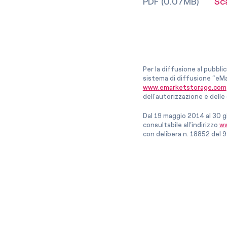
PDF (0.07MB)
Sc
Per la diffusione al pubbli
sistema di diffusione “eMa
www.emarketstorage.com
dell'autorizzazione e del
Dal 19 maggio 2014 al 30 g
consultabile all’indirizzo
ww
con delibera n. 18852 del 9