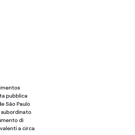
stimentos
rta pubblica
 de São Paulo
, subordinato
aumento di
valenti a circa