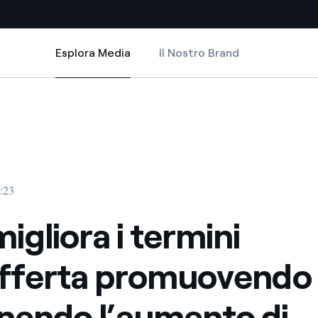
Esplora Media
Il Nostro Brand
Esplora Media
Siti Paese
ndo e sostenendo l’aumento di capitale di Eletropaulo
 termini dell’offerta promuovendo e sostenendo l’aumento di capitale di 
gliora i termini dell’offerta promuovendo e sostenendo l’aumento di capi
a da fonti rinnovabili
Americas
 negoziazione internazionale
Argentina
Brasile
3:23
er dare energia al futuro
Cile
igliora i termini
Colombia
ne di valore grazie al
offerta promuovendo
nitori
Iberia
scenza per un mondo di
nendo l’aumento di
Italia