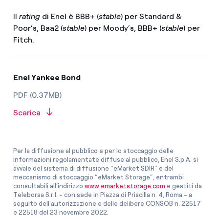
Il
rating
di Enel è BBB+ (
stable
) per Standard &
Poor’s, Baa2 (
stable
) per Moody’s, BBB+ (
stable
) per
Fitch.
Enel Yankee Bond
PDF (0.37MB)
Scarica
Per la diffusione al pubblico e per lo stoccaggio delle
informazioni regolamentate diffuse al pubblico, Enel S.p.A. si
avvale del sistema di diffusione “eMarket SDIR” e del
meccanismo di stoccaggio “eMarket Storage”, entrambi
consultabili all’indirizzo
www.emarketstorage.com
e gestiti da
Teleborsa S.r.l. - con sede in Piazza di Priscilla n. 4, Roma - a
seguito dell'autorizzazione e delle delibere CONSOB n. 22517
e 22518 del 23 novembre 2022.