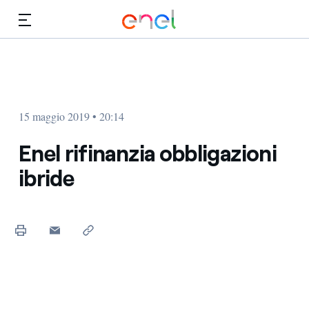
Vai al contenuto principale
Media
Investitori
15 maggio 2019 • 20:14
Enel rifinanzia obbligazioni
ibride