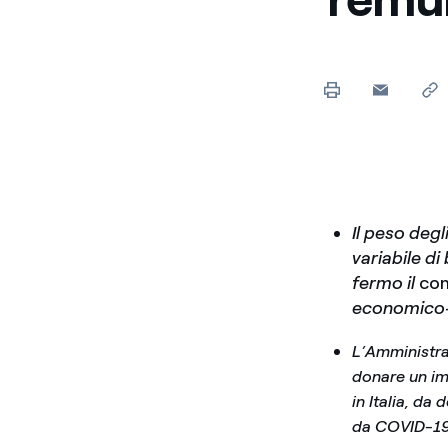
Enel Cuore
Sosteniamo le iniziative
profit
Ethical Channel
Il canale dove segnalare 
Archivio Storico
Raccontiamo la storia dell'
Il peso degl
variabile d
fermo il
co
economico-f
L’Amministra
donare un im
in Italia, da
da COVID-19