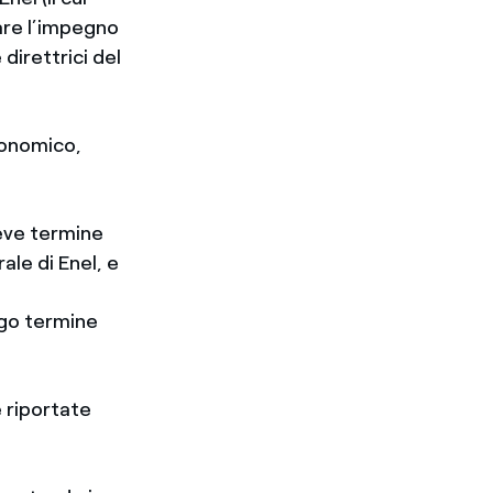
are l’impegno
direttrici del
economico,
eve termine
le di Enel, e
ngo termine
e riportate