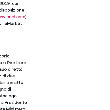
 2019, con
disposizione
ww.enel.com
),
to “eMarket
oprio
o e Direttore
suo diretto
o di due
taria in atto
gno di
. Analogo
a a Presidente
sta Ministero