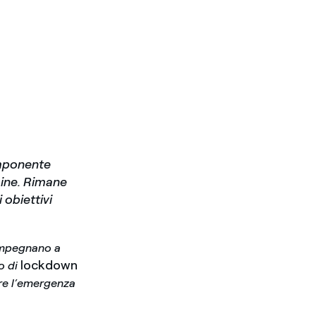
componente
mine. Rimane
 obiettivi
 impegnano a
lockdown
o di
iare l’emergenza