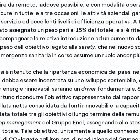
tire da remoto, laddove possibile, e con modalità oper
icure in tutte le altre occasioni, le attività aziendali g
 servizio ed eccellenti livelli di efficienza operativa. A
ato assegnato un peso pari al 15% del totale, e si è rit
ompagnare la relativa introduzione ad un aumento d
 peso dell’obiettivo legato alla
safety
, che nel nuovo s
emergenza sanitaria in corso assume un ruolo ancor pi
i è ritenuto che la ripartenza economica dei paesi nei 
debba essere incentrata su uno sviluppo sostenibile, d
n energie rinnovabili saranno un
driver
fondamentale. Si
rtuno ricondurre l’obiettivo rappresentato dal rapport
llata netta consolidata da fonti rinnovabili e la capacit
ata totale tra gli obiettivi di lungo termine della re
op management
del Gruppo Enel, assegnando allo ste
l totale. Tale obiettivo, unitamente a quello connesso 
i di CO
legate agli impianti di produzione del Gruppo En