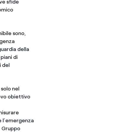
ve sfide
nomico
nibile sono,
ergenza
guardia della
piani di
i del
 solo nel
ovo obiettivo
misurare
re l’emergenza
el Gruppo