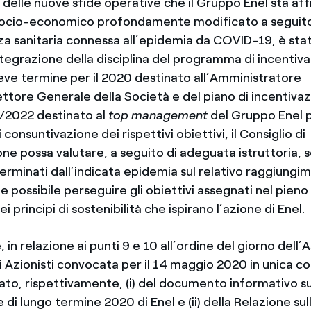
delle nuove sfide operative che il Gruppo Enel sta af
socio-economico profondamente modificato a seguit
a sanitaria connessa all’epidemia da COVID-19, è stat
ntegrazione della disciplina del programma di incentiv
reve termine per il 2020 destinato all’Amministratore
ttore Generale della Società e del piano di incentivaz
/2022 destinato al
top
management
del Gruppo Enel 
 consuntivazione dei rispettivi obiettivi, il Consiglio di
e possa valutare, a seguito di adeguata istruttoria, s
terminati dall’indicata epidemia sul relativo raggiungi
 possibile perseguire gli obiettivi assegnati nel pieno
dei principi di sostenibilità che ispirano l’azione di Enel.
, in relazione ai punti 9 e 10 all’ordine del giorno dell
i Azionisti convocata per il 14 maggio 2020 in unica co
ato, rispettivamente, (i) del documento informativo su
 di lungo termine 2020 di Enel e (ii) della Relazione sull