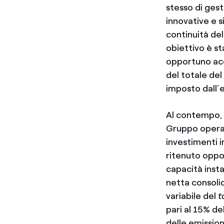
stesso di ges
innovative e s
continuità del
obiettivo è st
opportuno acc
del totale del
imposto dall’
Al contempo, s
Gruppo opera 
investimenti i
ritenuto oppo
capacità insta
netta consolid
variabile del
t
pari al 15% de
delle emission