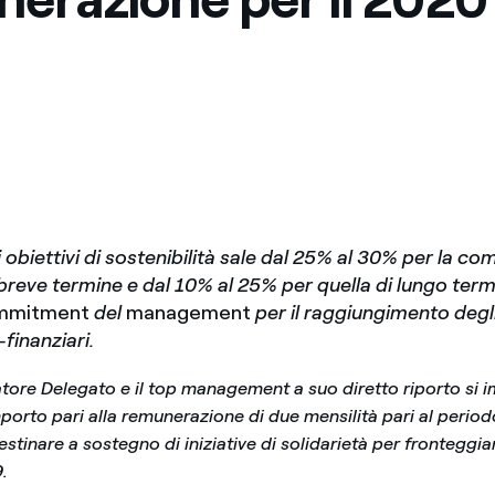
Messico
 delle organizzazioni non
Nord America
violazioni delle nostre policy
elettricità in Italia
i obiettivi di sostenibilità sale dal 25% al 30% per la 
i breve termine e dal 10% al 25% per quella di lungo ter
mmitment
del
management
per il raggiungimento degli
inanziari.
tore Delegato e il top management a suo diretto riporto si
porto pari alla remunerazione di due mensilità pari al period
 destinare a sostegno di iniziative di solidarietà per frontegg
.