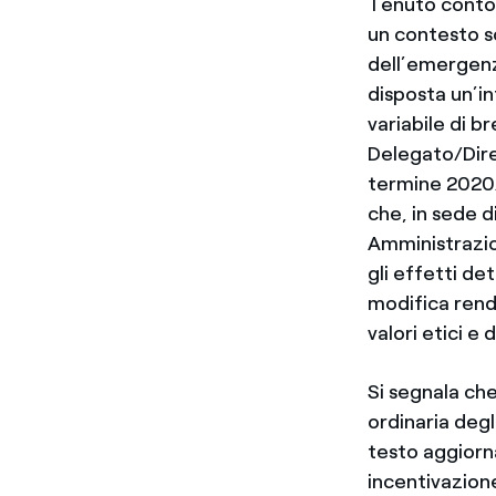
Tenuto conto 
un contesto 
dell’emergenz
disposta un’i
variabile di b
Delegato/Dire
termine 2020
che, in sede di
Amministrazion
gli effetti de
modifica rende
valori etici e 
Si segnala che
ordinaria degl
testo aggiorn
incentivazione