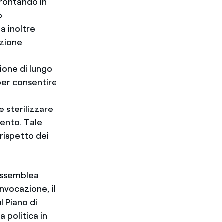
frontando in
o
a inoltre
azione
ione di lungo
per consentire
e sterilizzare
mento. Tale
 rispetto dei
’Assemblea
nvocazione, il
l Piano di
a politica in