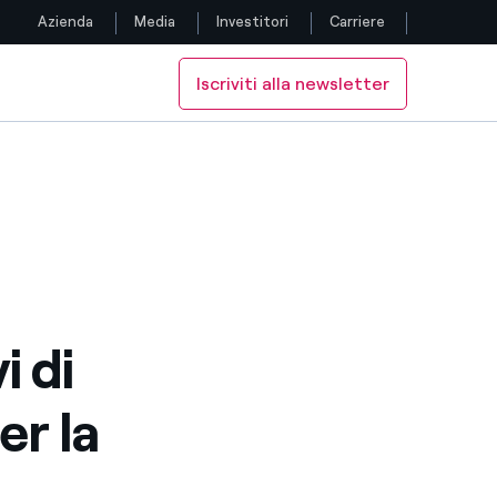
Azienda
Media
Investitori
Carriere
Iscriviti alla newsletter
Seguici
20
per il 2020
Facebook
Twitter
YouTube
LinkedIn
i di
Instagram
er la
TikTok