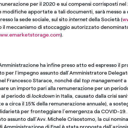
munerazione per il 2020 e sui compensi corrisposti nel
e modifiche apportate a tali documenti, sarà messo a 
resso la sede sociale, sul sito
internet
della Società (
w
o il meccanismo di stoccaggio autorizzato denomina
ww.emarketstorage.com
).
i Amministrazione ha infine preso atto ed espresso il pr
 per l’impegno assunto dall’Amministratore Delegat
nel Francesco Starace, nonché dal
top management
a 
onare un importo pari alla remunerazione per un period
i al periodo di
lockdown
in Italia, causato dalla crisi sani
e a circa il 15% della remunerazione annuale), a soste
 solidarietà per fronteggiare l’emergenza da COVID-19
to assunto dall’Avv. Michele Crisostomo, la cui nomin
di Amministrazione di Enel è stata proposta dall’azioni