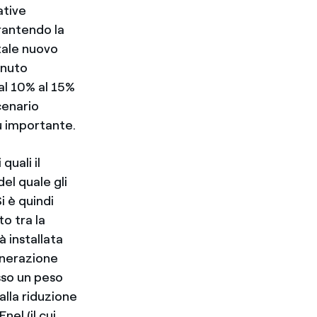
ative
arantendo la
 tale nuovo
enuto
al 10% al 15%
cenario
ù importante.
quali il
el quale gli
 è quindi
o tra la
à installata
munerazione
sso un peso
alla riduzione
el (il cui