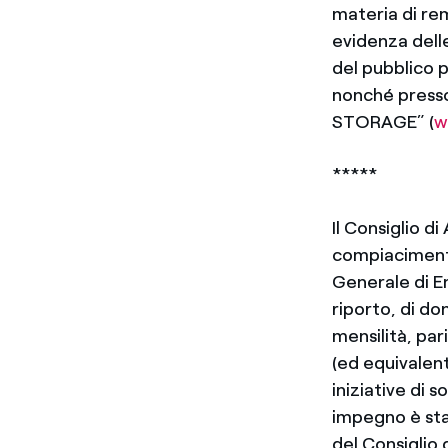
materia di re
evidenza dell
del pubblico p
nonché press
STORAGE” (
w
*****
Il Consiglio d
compiacimento
Generale di E
riporto, di d
mensilità, par
(ed equivalent
iniziative di
impegno è sta
del Consiglio 