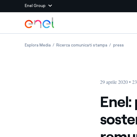
Enel Group
Vai al contenuto principale
Siti del Gruppo
Enel: più spazio agli obiettivi di sostenibilità 
Enel: più spazio
Enel: p
Esplora Media
Ricerca comunicati stampa
press
Enel Green Power
Produciamo energia pulit
Enel Global Energy and
Mitighiamo i rischi della
delle commodity
Commodity
Management
29 aprile 2020 • 2
Enel Open Innovability®
Un ecosistema globale p
con l'Innovability®
Enel: 
Enel Global Procurement
Massimizziamo la creazio
sosten
rapporto con i nostri for
Enel Foundation
La piattaforma di cono
remun
energia pulita