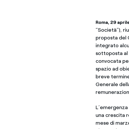
Roma, 29 apri
“Società”), ri
proposta del 
integrato alcu
sottoposta al 
convocata per
spazio ad obie
breve termine
Generale dell
remunerazion
L’emergenza s
una crescita r
mese di marzo