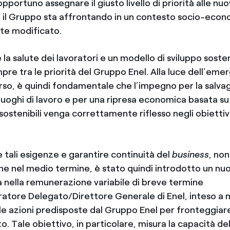
portuno assegnare il giusto livello di priorità alle nuo
 il Gruppo sta affrontando in un contesto socio-eco
e modificato.
 la salute dei lavoratori e un modello di sviluppo soste
mpre tra le priorità del Gruppo Enel. Alla luce dell’em
orso, è quindi fondamentale che l’impegno per la salva
luoghi di lavoro e per una ripresa economica basata su 
ostenibili venga correttamente riflesso negli obiettiv
 tali esigenze e garantire continuità del
business
, non
e nel medio termine, è stato quindi introdotto un nu
tà nella remunerazione variabile di breve termine
ratore Delegato/Direttore Generale di Enel, inteso a 
elle azioni predisposte dal Gruppo Enel per fronteggia
tto. Tale obiettivo, in particolare, misura la capacità d