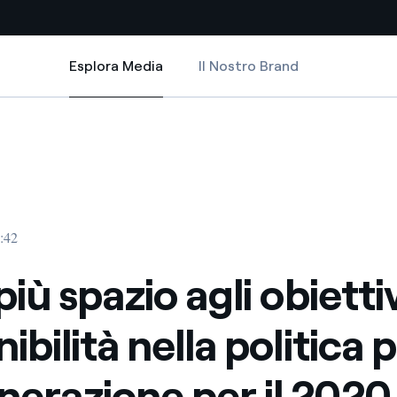
Esplora Media
Il Nostro Brand
Esplora Media
Siti Paese
nella politica per la remunerazione per il 2020
 agli obiettivi di sostenibilità nella politica per la remunerazione per il 20
iù spazio agli obiettivi di sostenibilità nella politica per la remunerazione 
a da fonti rinnovabili
Americas
 negoziazione internazionale
Argentina
Brasile
3:42
er dare energia al futuro
Cile
più spazio agli obiettiv
Colombia
ne di valore grazie al
ibilità nella politica p
nitori
Iberia
scenza per un mondo di
erazione per il 2020
Italia