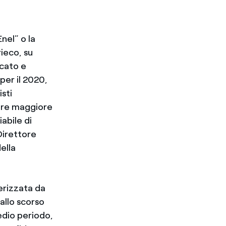
Enel” o la
rieco, su
cato e
per il 2020,
sti
dare maggiore
abile di
Direttore
ella
erizzata da
allo scorso
edio periodo,