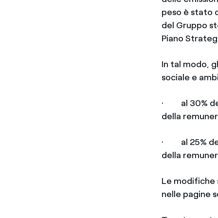
peso è stato 
del Gruppo ste
Piano Strate
In tal modo, gl
sociale e amb
· al 30% del 
della remuner
· al 25% del 
della remune
Le modifiche s
nelle pagine 