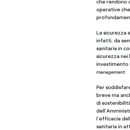
che rendono op
operative che
profondament
La sicurezza e
infatti, da se
sanitaria in c
sicurezza nei 
investimento s
.
management
Per soddisfare
breve ma anch
di sostenibili
dell’Amminist
l’efficacia d
sanitaria in a