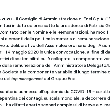
– Il Consiglio di Amministrazione di Enel S.p.A. (“
le 2020
unitosi in data odierna sotto la presidenza di Patrizia G
Comitato per le Nomine e le Remunerazioni, ha modifi
ni elementi della politica in materia di remunerazione 
voto deliberativo dell’Assemblea ordinaria degli Azioni
 il 14 maggio 2020 in unica convocazione, al fine di 
ttivi di sostenibilità cui è collegata la componente vari
 della remunerazione dell’Amministratore Delegato/
a Società e la componente variabile di lungo termine d
e del
del Gruppo Enel.
top
management
anitaria connessa all’epidemia da COVID-19 – caratt
epentina dei contagi, su scala mondiale, a decorrere d
 – ha difatti aperto scenari complessi di breve e di m