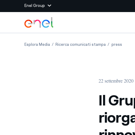
Enel Group
Vai al contenuto principale
Siti del Gruppo
Il Gruppo Enel avvia la riorganizzazione delle a
Il Gruppo Enel a
Il Grup
Esplora Media
Ricerca comunicati stampa
press
Enel Green Power
Produciamo energia pulit
Enel Global Energy and
Mitighiamo i rischi della
delle commodity
Commodity
Management
22 settembre 2020 
Enel Open Innovability®
Un ecosistema globale p
con l'Innovability®
Il Gru
Enel Global Procurement
Massimizziamo la creazio
riorga
rapporto con i nostri for
Enel Foundation
La piattaforma di cono
rinno
energia pulita