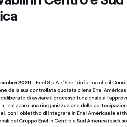
Messico
 delle organizzazioni non
ica
Nord America
violazioni delle nostre policy
elettricità in Italia
ttembre 2020
- Enel S.p.A. ("Enel") informa che il Consig
e della sua controllata quotata cilena Enel Américas S
deliberato di avviare il processo funzionale all’approv
 a realizzare una riorganizzazione delle partecipazion
l, con l’obiettivo di integrare in Enel Américas le attiv
ali del Gruppo Enel in Centro e Sud America (escluso il