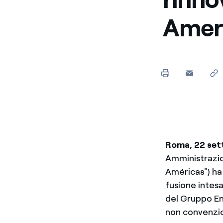
Enel Cuore
Sosteniamo le iniziative
Amer
profit
Ethical Channel
Il canale dove segnalare 
Archivio Storico
Raccontiamo la storia dell'
Roma, 22 se
Amministrazion
Américas") ha 
fusione intesa
del Gruppo Ene
non convenzion