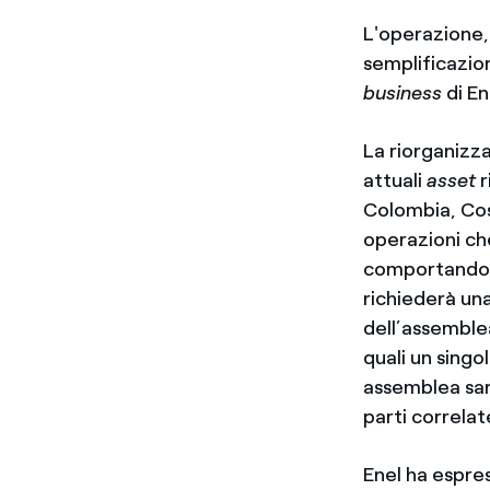
L'operazione, 
semplificazion
business
di En
La riorganizza
attuali
asset
r
Colombia, Cos
operazioni ch
comportando u
richiederà una
dell’assemblea
quali un singo
assemblea sar
parti correlat
Enel ha espres