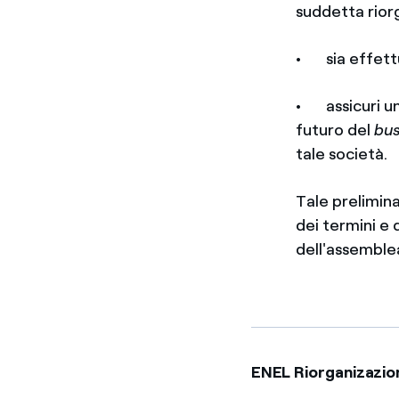
suddetta rior
• sia effettu
• assicuri un
futuro del
bus
tale società.
Tale prelimina
dei termini e 
dell'assemblea
ENEL Riorganizazio