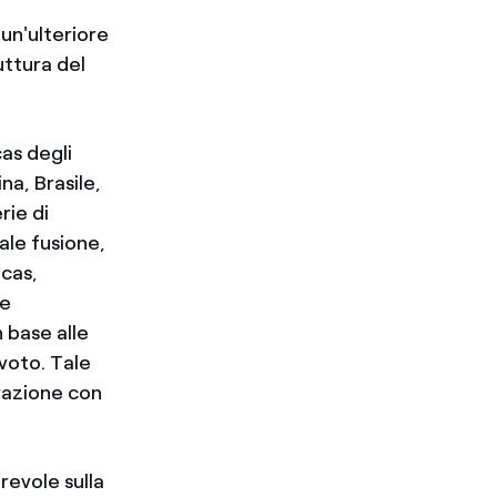
 un'ulteriore
uttura del
as degli
na, Brasile,
rie di
ale fusione,
cas,
te
n base alle
 voto. Tale
razione con
revole sulla