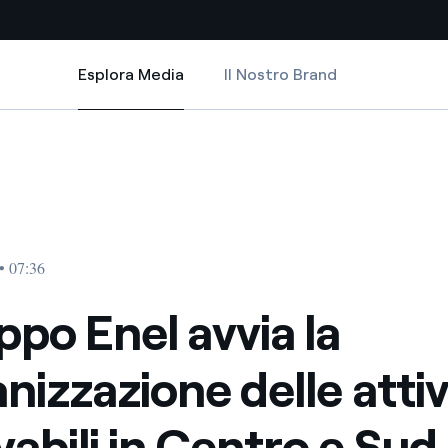
Esplora Media
Il Nostro Brand
Esplora Media
Siti Paese
ttività rinnovabili in Centro e Sud America
vvia la riorganizzazione delle attività rinnovabili in Centro e Sud America
po Enel avvia la riorganizzazione delle attività rinnovabili in Centro e Sud
a da fonti rinnovabili
Americas
 negoziazione internazionale
Argentina
Brasile
• 07:36
er dare energia al futuro
Cile
ppo Enel avvia la
Colombia
ne di valore grazie al
nizzazione delle attiv
nitori
Iberia
scenza per un mondo di
vabili in Centro e Sud
Italia