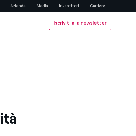
Azienda
Media
Investitori
Carriere
Iscriviti alla newsletter
Seguici
 America
Facebook
Twitter
YouTube
LinkedIn
Instagram
ità
TikTok