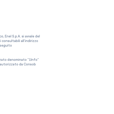
, Enel S.p.A. si avvale del
onsultabili all’indirizzo
a seguito
izzato denominato “1Info”
e autorizzato da Consob