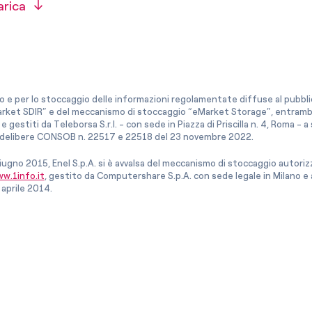
arica
co e per lo stoccaggio delle informazioni regolamentate diffuse al pubblico
rket SDIR” e del meccanismo di stoccaggio “eMarket Storage”, entrambi c
e gestiti da Teleborsa S.r.l. - con sede in Piazza di Priscilla n. 4, Roma - 
le delibere CONSOB n. 22517 e 22518 del 23 novembre 2022.
iugno 2015, Enel S.p.A. si è avvalsa del meccanismo di stoccaggio autor
w.1info.it
, gestito da Computershare S.p.A. con sede legale in Milano 
 aprile 2014.