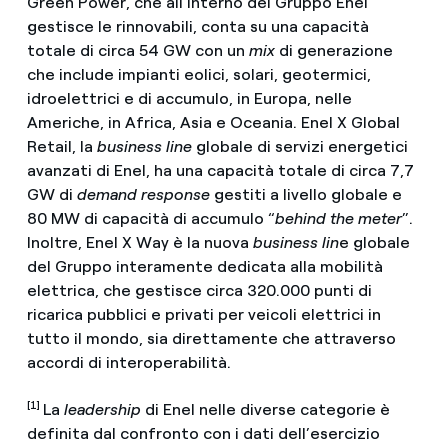
Green Power, che all’interno del Gruppo Enel
gestisce le rinnovabili, conta su una capacità
totale di circa 54 GW con un
mix
di generazione
che include impianti eolici, solari, geotermici,
idroelettrici e di accumulo, in Europa, nelle
Americhe, in Africa, Asia e Oceania. Enel X Global
Retail, la
business line
globale di servizi energetici
avanzati di Enel, ha una capacità totale di circa 7,7
GW di
demand response
gestiti a livello globale e
80 MW di capacità di accumulo “
behind the meter
”.
Inoltre, Enel X Way è la nuova
business lin
e globale
del Gruppo interamente dedicata alla mobilità
elettrica, che gestisce circa 320.000 punti di
ricarica pubblici e privati per veicoli elettrici in
tutto il mondo, sia direttamente che attraverso
accordi di interoperabilità.
[1]
La
leadership
di Enel nelle diverse categorie è
definita dal confronto con i dati dell’esercizio