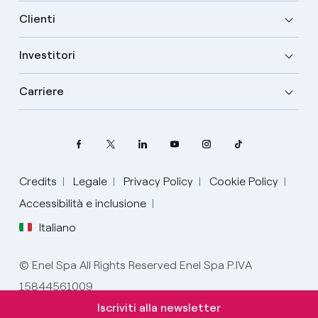
Clienti
Investitori
Carriere
Credits
Legale
Privacy Policy
Cookie Policy
Seleziona la tua lingua
Accessibilità e inclusione
Italiano
Inglese
© Enel Spa All Rights Reserved Enel Spa P.IVA
Spagnolo
15844561009
Italiano
Iscriviti alla newsletter