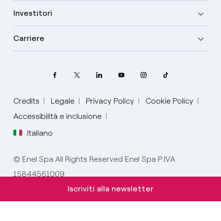
Investitori
Carriere
Credits
Legale
Privacy Policy
Cookie Policy
Seleziona la tua lingua
Accessibilità e inclusione
Italiano
Inglese
© Enel Spa All Rights Reserved Enel Spa P.IVA
Spagnolo
15844561009
Italiano
Iscriviti alla newsletter