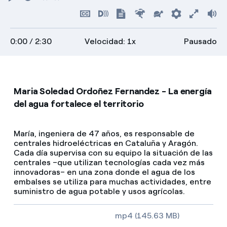
Play
Reiniciar
Rebobinar
Adelantar
Ocultar
Habilitar
Mostrar
Rápido
Lento
Preferenci
Ver
Vo
subtítulos
descripciones
transcripción
a
0:00
/ 2:30
Velocidad: 1x
Pausado
pantall
compl
Maria Soledad Ordoñez Fernandez - La energía
del agua fortalece el territorio
María, ingeniera de 47 años, es responsable de
centrales hidroeléctricas en Cataluña y Aragón.
Cada día supervisa con su equipo la situación de las
centrales –que utilizan tecnologías cada vez más
innovadoras– en una zona donde el agua de los
embalses se utiliza para muchas actividades, entre
suministro de agua potable y usos agrícolas.
Tamaño del vídeo, duración y tipo de fichero
mp4 (145.63 MB)