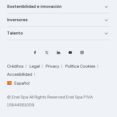
Sostenibilidad e innovación
Inversores
Talento
Elige tu idioma
Créditos
Legal
Privacy
Política Cookies
Accesibilidad
Inglés
Español
Español
© Enel Spa All Rights Reserved Enel Spa P.IVA
Portugués
15844561009
Italiano