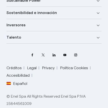
Sustainable Power
Sostenibilidad e innovación
Inversores
Talento
Elige tu idioma
Créditos
Legal
Privacy
Política Cookies
Accesibilidad
Inglés
Español
Español
© Enel Spa All Rights Reserved Enel Spa P.IVA
Portugués
15844561009