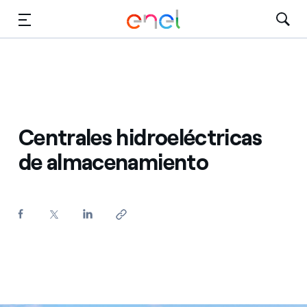
Dirígete al contenido principal
Medios
Inversores
Centrales hidroeléctricas
de almacenamiento