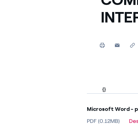
Enel Cuore
Apoyamos las iniciativa
INTE
Ethical Channel
Formas de denunciar por
políticas
{}
Microsoft Word - p
PDF (0.12MB)
De