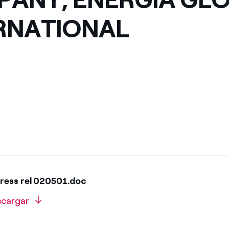
México
s de las ONG
RNATIONAL
Norteamérica
 infracción de nuestras
ress rel 020501.doc
scargar