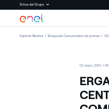
Sitios del Grupo
Dirígete al contenido principal
Sitios del Grupo
ERGA (Enel Group): ACQUIRES CENTRAL A
ERGA 
Explorar Medios
Búsqueda Comunicados de prensa
20
Enel Green Power
Producimos energía lim
Enel Global Energy and
Menos riesgos para el c
commodity
Commodity
Management
02 mayo 2001 • 00
Enel Open Innovability®
Un ecosistema global q
Innovability® para impul
ERGA
Enel Global Procurement
Maximizamos la creación
CENT
relación con nuestros 
Enel Foundation
La plataforma de conoc
COMP
energía limpia