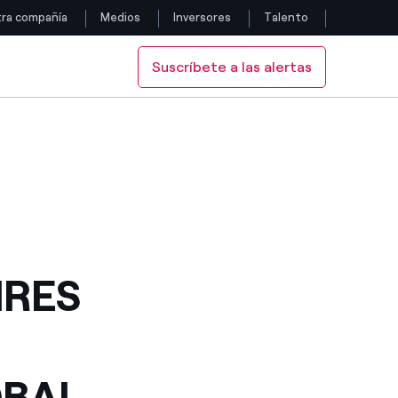
ra compañía
Medios
Inversores
Talento
Suscríbete a las alertas
Siga con nosotros
AL INTERNATIONAL
IA GLOBAL INTERNATIONAL
Facebook
Twitter
YouTube
LinkedIn
IRES
Instagram
OBAL