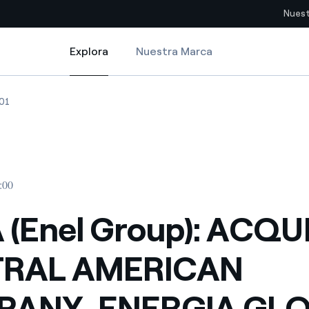
Nuest
Explora
Nuestra Marca
Explora
Sitios del país
MERICAN COMPANY, ENERGIA GLOBAL INTERNATIONAL
(Enel Group): ACQUIRES CENTRAL AMERICAN COMPANY, ENERGIA GLOB
ERGA (Enel Group): ACQUIRES CENTRAL AMERICAN COMPANY, ENERG
01
pia con recursos renovables
Americas
omercio global de los
Argentina
Brasil
:00
ue saca partido de
Chile
sar el futuro
 (Enel Group): ACQU
Colombia
 de valor gracias a la
RAL AMERICAN
proveedores
Iberia
imiento para un mundo de
ANY, ENERGIA GL
Italia