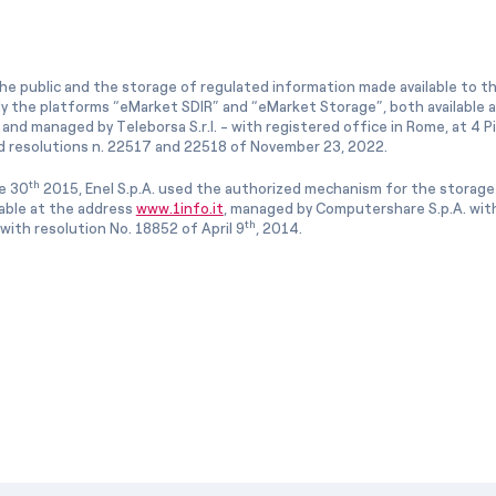
he public and the storage of regulated information made available to the
ly the platforms “eMarket SDIR” and “eMarket Storage”, both available 
and managed by Teleborsa S.r.l. - with registered office in Rome, at 4 Pia
 resolutions n. 22517 and 22518 of November 23, 2022.
th
e 30
2015, Enel S.p.A. used the authorized mechanism for the storage
lable at the address
www.1info.it
, managed by Computershare S.p.A. with
th
ith resolution No. 18852 of April 9
, 2014.