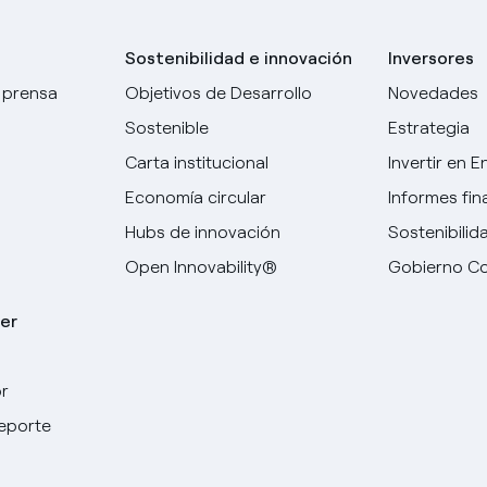
Sostenibilidad e innovación
Inversores
 prensa
Objetivos de Desarrollo
Novedades
Sostenible
Estrategia
Carta institucional
Invertir en E
Economía circular
Informes fin
Hubs de innovación
Sostenibilid
Open Innovability®
Gobierno Co
er
r
deporte
Elige tu idioma