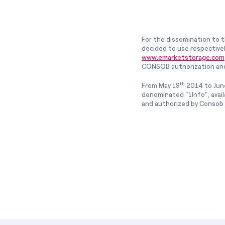
For the dissemination to t
decided to use respective
www.emarketstorage.com
CONSOB authorization and
th
From May 19
2014 to Jun
denominated “1Info”, avai
and authorized by Consob w