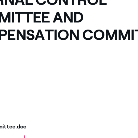
México
s de las ONG
ITTEE AND
Norteamérica
 infracción de nuestras
PENSATION COMMI
mittee.doc