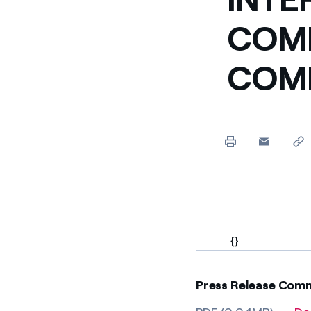
Enel Cuore
Apoyamos las iniciativa
COMM
Ethical Channel
Formas de denunciar por
COM
políticas
{}
Press Release Com