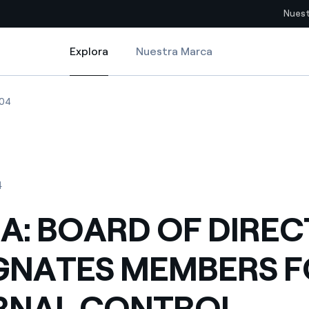
Nuest
Explora
Nuestra Marca
Explora
Sitios del país
ES MEMBERS FOR INTERNAL CONTROL COMMITTEE AND COMPENSATION
: BOARD OF DIRECTORS DESIGNATES MEMBERS FOR INTERNAL CONT
TERNA: BOARD OF DIRECTORS DESIGNATES MEMBERS FOR INTERN
04
pia con recursos renovables
Americas
omercio global de los
Argentina
Brasil
4
ue saca partido de
Chile
sar el futuro
A: BOARD OF DIRE
Colombia
 de valor gracias a la
GNATES MEMBERS 
proveedores
Iberia
imiento para un mundo de
RNAL CONTROL
Italia