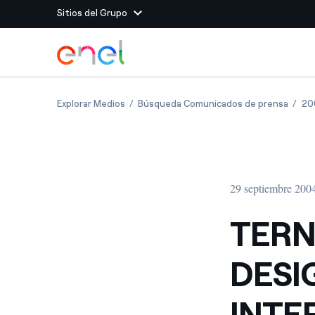
Sitios del Grupo
Dirígete al contenido principal
Sitios del Grupo
TERNA: BOARD OF DIRECTORS DESIGNAT
TERNA
Explorar Medios
Búsqueda Comunicados de prensa
20
Enel Green Power
Producimos energía lim
Enel Global Energy and
Menos riesgos para el c
commodity
Commodity
Management
29 septiembre 200
Enel Open Innovability®
Un ecosistema global q
Innovability® para impul
TERN
Enel Global Procurement
Maximizamos la creación
DESI
relación con nuestros 
Enel Foundation
La plataforma de conoc
INTE
energía limpia