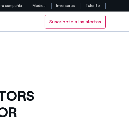
ra compañía
Medios
Inversores
Talento
Suscríbete a las alertas
Siga con nosotros
 COMMITTEE
ROL COMMITTEE AND COMPENSATION COMMITTEE
AL CONTROL COMMITTEE AND COMPENSATION COMMITTEE
Facebook
Twitter
YouTube
LinkedIn
CTORS
Instagram
FOR