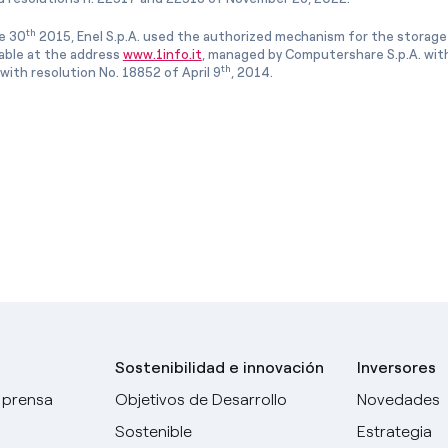
th
e 30
2015, Enel S.p.A. used the authorized mechanism for the storage
lable at the address
www.1info.it
, managed by Computershare S.p.A. with
th
ith resolution No. 18852 of April 9
, 2014.
Sostenibilidad e innovación
Inversores
 prensa
Objetivos de Desarrollo
Novedades
Sostenible
Estrategia