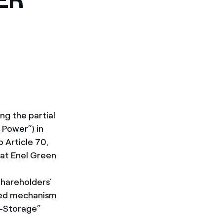
g the partial
 Power”) in
o Article 70,
 at Enel Green
Shareholders’
nted mechanism
S-Storage”