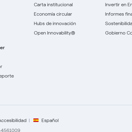
Carta institucional
Invertir en E
Economía circular
Informes fin
Hubs de innovación
Sostenibilid
Open Innovability®
Gobierno Co
er
r
deporte
Elige tu idioma
Inglés
Español
Accesibilidad
Español
844561009