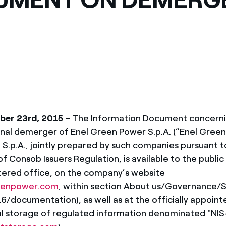
México
s de las ONG
Norteamérica
 infracción de nuestras
er 23rd, 2015
– The Information Document concernin
nal demerger of Enel Green Power S.p.A. (“Enel Green
 S.p.A., jointly prepared by such companies pursuant t
f Consob Issuers Regulation, is available to the public
tered office, on the company’s website
eenpower.com
, within section About us/Governance/
/documentation), as well as at the officially appoi
al storage of regulated information denominated "NI