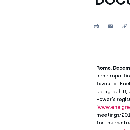
Enel Cuore
Apoyamos las iniciativa
Ethical Channel
Formas de denunciar por
políticas
Rome, Decemb
non proportio
favour of Enel
paragraph 6, o
Power’s regis
(
www.enelgr
meetings/2016
for the centr