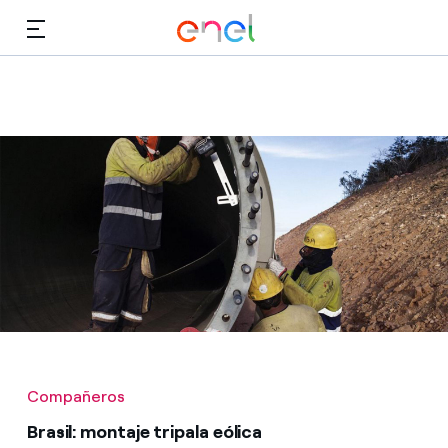
Dirígete al contenido principal
Medios
Inversores
Compañeros
Brasil: montaje tripala eólica