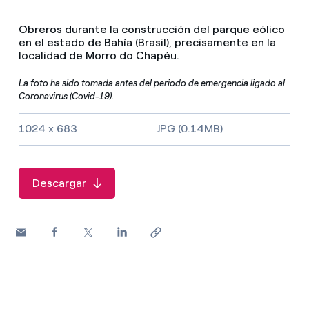
Obreros durante la construcción del parque eólico
en el estado de Bahía (Brasil), precisamente en la
localidad de Morro do Chapéu.
La foto ha sido tomada antes del periodo de emergencia ligado al
Coronavirus (Covid-19).
Tamaño de la imagen y tipo de fichero
1024 x 683
JPG (0.14MB)
Descargar