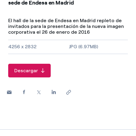
sede de Endesa en Madrid
El hall de la sede de Endesa en Madrid repleto de
invitados para la presentación de la nueva imagen
corporativa el 26 de enero de 2016
Tamaño de la imagen y tipo de fichero
4256 x 2832
JPG (6.97MB)
Descargar