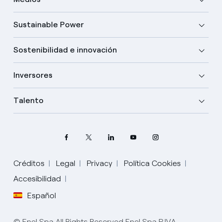
Sustainable Power
Sostenibilidad e innovación
Inversores
Talento
Créditos
Legal
Privacy
Política Cookies
Elige tu idioma
Accesibilidad
Español
Inglés
© Enel Spa All Rights Reserved Enel Spa P.IVA