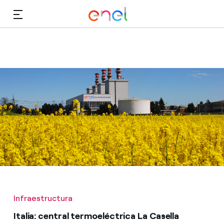
Dirígete al contenido principal
Medios
Inversores
Infraestructura
Italia: central termoeléctrica La Casella