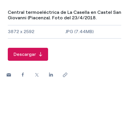
Central termoeléctrica de La Casella en Castel San
Giovanni (Piacenza). Foto del 23/4/2018.
Tamaño de la imagen y tipo de fichero
3872 x 2592
JPG (7.44MB)
Descargar