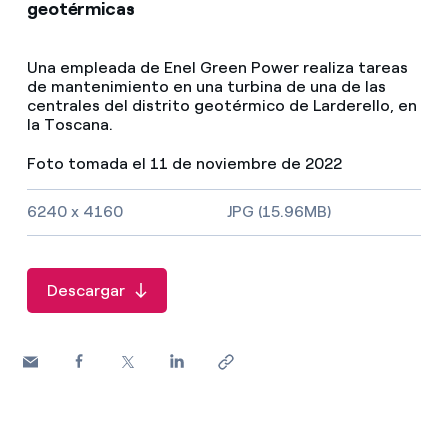
geotérmicas
Una empleada de Enel Green Power realiza tareas
de mantenimiento en una turbina de una de las
centrales del distrito geotérmico de Larderello, en
la Toscana.
Foto tomada el 11 de noviembre de 2022
Tamaño de la imagen y tipo de fichero
6240 x 4160
JPG (15.96MB)
Descargar