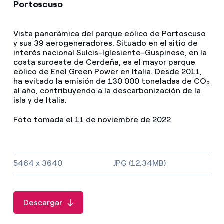
Portoscuso
Vista panorámica del parque eólico de Portoscuso
y sus 39 aerogeneradores. Situado en el sitio de
interés nacional Sulcis-Iglesiente-Guspinese, en la
costa suroeste de Cerdeña, es el mayor parque
eólico de Enel Green Power en Italia. Desde 2011,
ha evitado la emisión de 130 000 toneladas de CO
2
al año, contribuyendo a la descarbonización de la
isla y de Italia.
Foto tomada el 11 de noviembre de 2022
Tamaño de la imagen y tipo de fichero
5464 x 3640
JPG (12.34MB)
Descargar