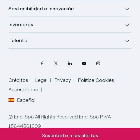
Sostenibilidad e innovación
Inversores
Talento
Créditos
Legal
Privacy
Política Cookies
Elige tu idioma
Accesibilidad
Español
Inglés
© Enel Spa All Rights Reserved Enel Spa P.IVA
Español
15844561009
Italiano
Suscríbete a las alertas