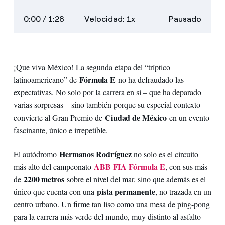
subtítulos
descripciones
transcripción
a
0:00
/ 1:28
Velocidad: 1x
Pausado
pantalla
completa
¡Que viva México! La segunda etapa del “tríptico
Fórmula E
latinoamericano” de
no ha defraudado las
expectativas. No solo por la carrera en sí – que ha deparado
varias sorpresas – sino también porque su especial contexto
Ciudad de México
convierte al Gran Premio de
en un evento
fascinante, único e irrepetible.
Hermanos Rodríguez
El autódromo
no solo es el circuito
ABB FIA Fórmula E
más alto del campeonato
, con sus más
2200 metros
de
sobre el nivel del mar, sino que además es el
pista permanente
único que cuenta con una
, no trazada en un
centro urbano. Un firme tan liso como una mesa de ping-pong
para la carrera más verde del mundo, muy distinto al asfalto