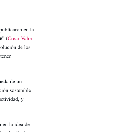
publicaron en la
e
” (
Crear Valor
solución de los
tener
ueda de un
ción sostenible
uctividad, y
n en la idea de