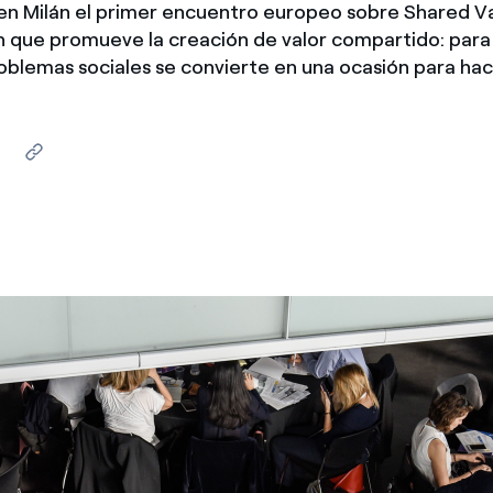
en Milán el primer encuentro europeo sobre Shared Val
México
s de las ONG
n que promueve la creación de valor compartido: para
roblemas sociales se convierte en una ocasión para ha
Norteamérica
 infracción de nuestras