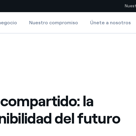
Nuest
negocio
Nuestro compromiso
Únete a nosotros
Sitios del país
ad del futuro
pia con recursos renovables
Americas
omercio global de los
Argentina
Brasil
ue saca partido de
Chile
sar el futuro
 compartido: la
Colombia
 de valor gracias a la
nibilidad del futuro
proveedores
Iberia
imiento para un mundo de
Italia