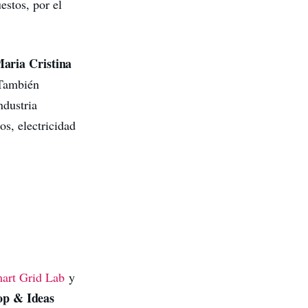
stos, por el
aria Cristina
 También
ndustria
s, electricidad
art Grid Lab
y
op & Ideas