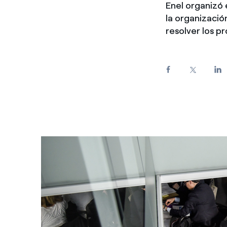
Enel organizó 
Enel Cuore
Apoyamos las iniciativa
la organizació
resolver los p
Ethical Channel
Formas de denunciar por
políticas