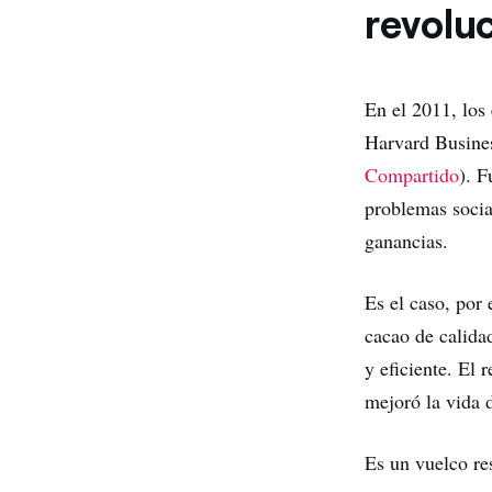
revolu
En el 2011, los
Harvard Busines
Compartido
). F
problemas socia
ganancias.
Es el caso, por
cacao de calida
y eficiente. El 
mejoró la vida 
Es un vuelco res