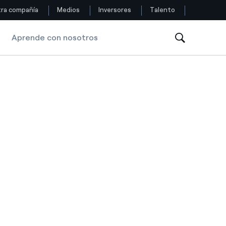
ra compañía
Medios
Inversores
Talento
Aprende con nosotros
Siga con nosotros
Facebook
Twitter
YouTube
LinkedIn
Instagram