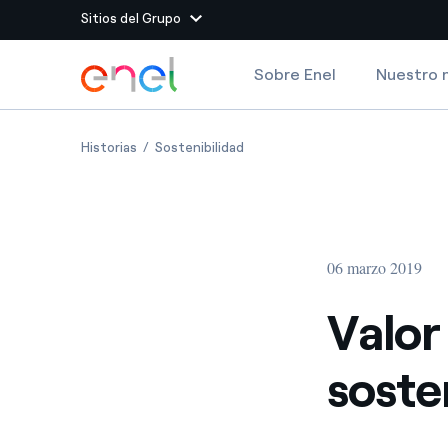
Sitios del Grupo
Dirígete al contenido principal
Sobre Enel
Nuestro 
Sitios del Grupo
Valor compartido: la sostenibilidad del futuro
Valor compartido: la sostenibilid
Historias
Sostenibilidad
Enel Green Power
Producimos energía lim
Enel Global Energy and
Menos riesgos para el c
commodity
Commodity
Management
06 marzo 2019
Enel Open Innovability®
Un ecosistema global q
Innovability® para impul
Valor
Enel Global Procurement
Maximizamos la creación
soste
relación con nuestros 
Enel Foundation
La plataforma de conoc
energía limpia