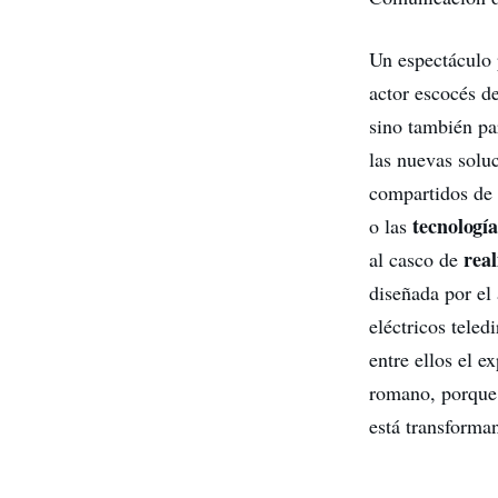
Un espectáculo p
actor escocés d
sino también pa
las nuevas solu
compartidos de B
tecnologí
o las
rea
al casco de
diseñada por el
eléctricos teled
entre ellos el 
romano, porque 
está transforman