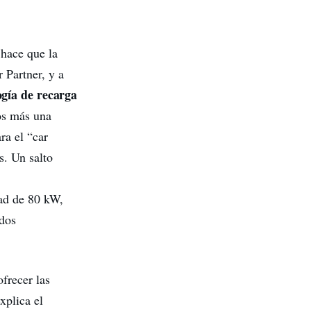
 hace que la
 Partner, y a
ogía de recarga
os más una
ra el “car
s. Un salto
dad de 80 kW,
ados
ofrecer las
xplica el