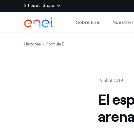
Sitios del Grupo
Dirígete al contenido principal
Sobre Enel
Nuestro 
Sitios del Grupo
El espectáculo de Roma, la arena eléctrica
El espectáculo de Roma, la arena eléct
Historias
Formula E
Enel Green Power
Producimos energía lim
Enel Global Energy and
Menos riesgos para el c
commodity
Commodity
Management
19 abril 2019
Enel Open Innovability®
Un ecosistema global q
Innovability® para impul
El es
Enel Global Procurement
Maximizamos la creación
arena
relación con nuestros 
Enel Foundation
La plataforma de conoc
energía limpia