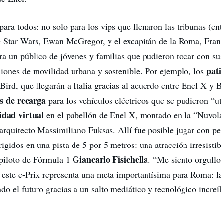
ara todos: no solo para los vips que llenaron las tribunas (ent
e Star Wars, Ewan McGregor, y el excapitán de la Roma, Franc
ra un público de jóvenes y familias que pudieron tocar con s
pati
ciones de movilidad urbana y sostenible. Por ejemplo, los
ird, que llegarán a Italia gracias al acuerdo entre Enel X y B
as de recarga
para los vehículos eléctricos que se pudieron “ut
lidad virtual
en el pabellón de Enel X, montado en la “Nuvol
 arquitecto Massimiliano Fuksas. Allí fue posible jugar con 
irigidos en una pista de 5 por 5 metros: una atracción irresist
Giancarlo Fisichella
expiloto de Fórmula 1
. “Me siento orgull
este e-Prix representa una meta importantísima para Roma: 
do el futuro gracias a un salto mediático y tecnológico increí