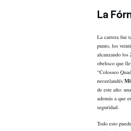
La Fór
La carrera fue 
punto, los vein
alcanzando los
obelisco que ll
“Colosseo Quadr
Mi
neozelandés
de este año: un
además a que en
seguridad.
Todo esto puede