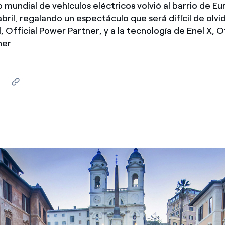
mundial de vehículos eléctricos volvió al barrio de Eu
México
s de las ONG
bril, regalando un espectáculo que será difícil de olvi
, Official Power Partner, y a la tecnología de Enel X, O
Norteamérica
 infracción de nuestras
ner