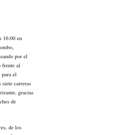
s 16:00 en
olombo,
asando por el
 frente al
 para el
 siete carreras
izante, gracias
oches de
es, de los