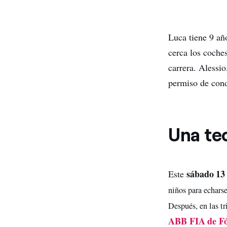
Luca tiene 9 año
cerca los coche
carrera. Alessi
permiso de cond
Una te
sábado 13
Este
niños para echars
Después, en las t
ABB FIA de F