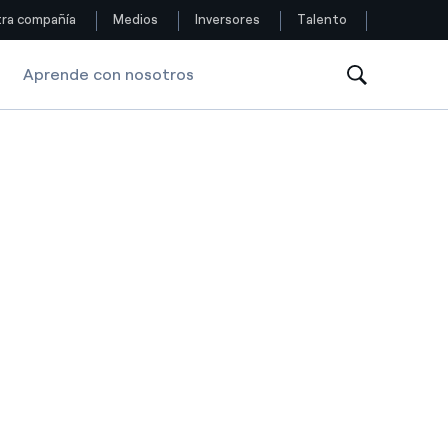
ra compañía
Medios
Inversores
Talento
Aprende con nosotros
Siga con nosotros
Facebook
Twitter
YouTube
LinkedIn
Instagram