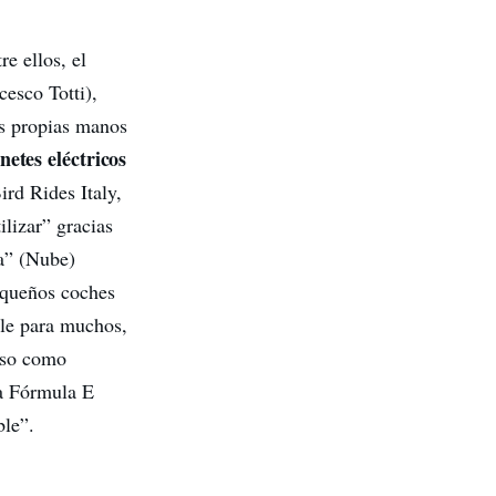
re ellos, el
esco Totti),
us propias manos
netes eléctricos
ird Rides Italy,
ilizar” gracias
a” (Nube)
pequeños coches
ible para muchos,
oso como
la Fórmula E
ble”.