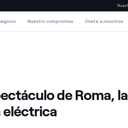
Nuest
negocio
Nuestro compromiso
Únete a nosotros
Sitios del país
rica
pia con recursos renovables
Americas
omercio global de los
Argentina
Brasil
ue saca partido de
Chile
sar el futuro
pectáculo de Roma, la
Colombia
 de valor gracias a la
 eléctrica
proveedores
Iberia
imiento para un mundo de
Italia