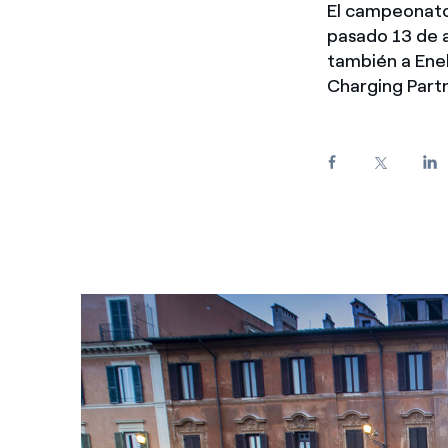
El campeonato 
Enel Cuore
Apoyamos las iniciativa
pasado 13 de a
también a Enel
Ethical Channel
Formas de denunciar por
Charging Part
políticas