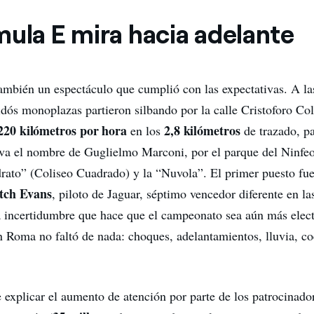
mula E mira hacia adelante
también un espectáculo que cumplió con las expectativas. A la
tidós monoplazas partieron silbando por la calle Cristoforo C
220 kilómetros por hora
2,8 kilómetros
en los
de trazado, p
eva el nombre de Guglielmo Marconi, por el parque del Ninfeo
ato” (Coliseo Cuadrado) y la “Nuvola”. El primer puesto fue
tch Evans
, piloto de Jaguar, séptimo vencedor diferente en las
a incertidumbre que hace que el campeonato sea aún más electr
 Roma no faltó de nada: choques, adelantamientos, lluvia, c
 explicar el aumento de atención por parte de los patrocinador