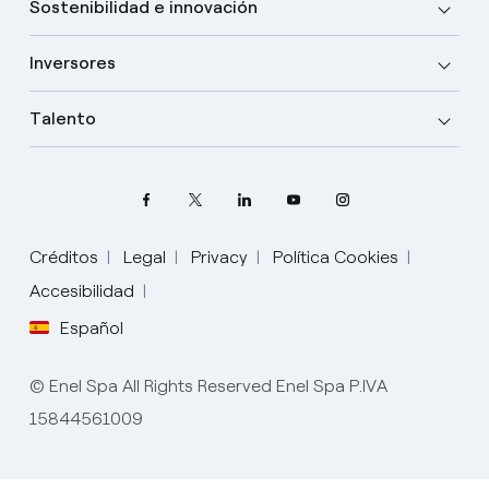
Sostenibilidad e innovación
Inversores
Talento
Créditos
Legal
Privacy
Política Cookies
Elige tu idioma
Accesibilidad
Español
Inglés
© Enel Spa All Rights Reserved Enel Spa P.IVA
Español
15844561009
Italiano