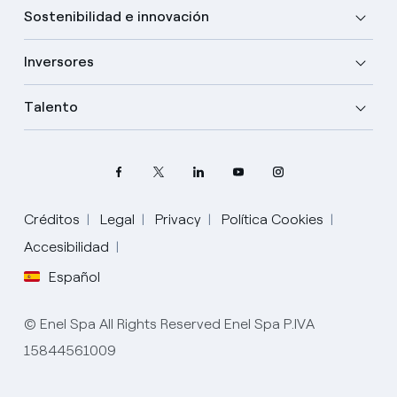
Sostenibilidad e innovación
Inversores
Talento
Créditos
Legal
Privacy
Política Cookies
Elige tu idioma
Accesibilidad
Español
Inglés
© Enel Spa All Rights Reserved Enel Spa P.IVA
Español
15844561009
Italiano