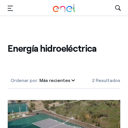
Dirígete al contenido principal
Medios
Inversores
Energía hidroeléctrica
Ordenar por:
Más recientes
2 Resultados
Más recientes