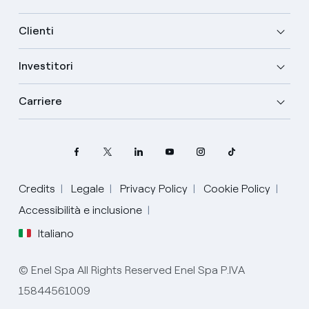
Clienti
Investitori
Carriere
Credits
Legale
Privacy Policy
Cookie Policy
Seleziona la tua lingua
Accessibilità e inclusione
Italiano
Inglese
© Enel Spa All Rights Reserved Enel Spa P.IVA
Spagnolo
15844561009
Italiano