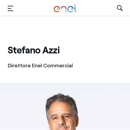
Vai al contenuto principale
Media
Investitori
Stefano Azzi
Direttore Enel Commercial