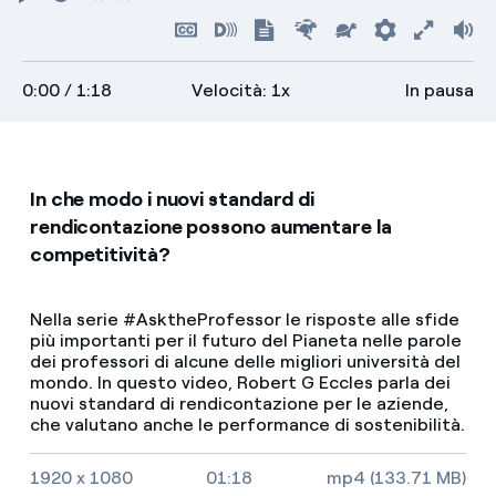
Riproduci
Torna
Indietro
Avanti
all'inizio
Nascondi
Attiva
Mostra
Più
Più
Preferenz
Attiva
Vo
sottotitoli
audiodescrizioni
trascrizione
veloce
lento
scher
0:00
/ 1:18
Velocità: 1x
In pausa
intero
In che modo i nuovi standard di
rendicontazione possono aumentare la
competitività?
Nella serie #AsktheProfessor le risposte alle sfide
più importanti per il futuro del Pianeta nelle parole
dei professori di alcune delle migliori università del
mondo. In questo video, Robert G Eccles parla dei
nuovi standard di rendicontazione per le aziende,
che valutano anche le performance di sostenibilità.
Video size, duration and file type
1920 x 1080
01:18
mp4 (133.71 MB)