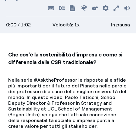
Riproduci
Torna
Indietro
Avanti
all'inizio
Nascondi
Attiva
Mostra
Più
Più
Preferenz
Attiva
Vo
sottotitoli
audiodescrizioni
trascrizione
veloce
lento
scher
0:00
/ 1:02
Velocità: 1x
In pausa
intero
Che cos'è la sostenibilità d'impresa e come si
differenzia dalla CSR tradizionale?
Nella serie #AsktheProfessor le risposte alle sfide
più importanti per il futuro del Pianeta nelle parole
dei professori di alcune delle migliori università del
mondo. In questo video, Paolo Taticchi, School
Deputy Director & Professor in Strategy and
Sustainability at UCL School of Management
(Regno Unito), spiega che l’attuale concezione
della responsabilità sociale d’impresa punta a
creare valore per tutti gli stakeholder.