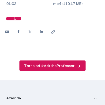
Video size, duration and file type
01:02
mp4 (110.17 MB)
Torna ad #AsktheProfessor
Azienda