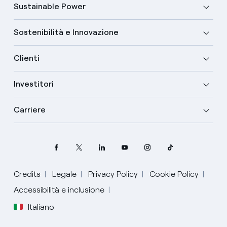
Sustainable Power
Sostenibilità e Innovazione
Clienti
Investitori
Carriere
Seleziona la tua lingua
Credits
Legale
Privacy Policy
Cookie Policy
Accessibilità e inclusione
Inglese
Italiano
Spagnolo